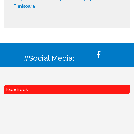
Timisoara
#Social Media:
FaceBook