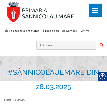
Sesizează o problemă
Facebook
Contact
Arhivă
C
a
u
t
#SÂNNICOLAUEMARE DIN
ă
d
u
28.03.2025
p
ă
1 aprilie 2025
: