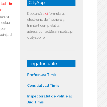
CityApp
kul din
re
Descarcă
aici
formularul
pentru
electronic de înscriere și
icolau
trimite-l completat la
țean
adresa contact@sannicolau.pr
edința din
ocityapp.ro
Legaturi utile
Prefectura Timis
Consiliul Jud Timis
Inspectoratul de Politie al
Jud Timis