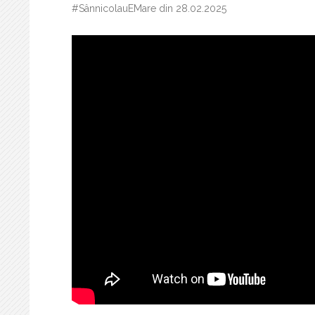
#SânnicolauEMare din 28.02.2025