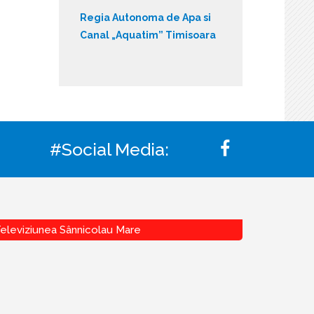
Regia Autonoma de Apa si
Canal „Aquatim” Timisoara
#Social Media:
eleviziunea Sânnicolau Mare