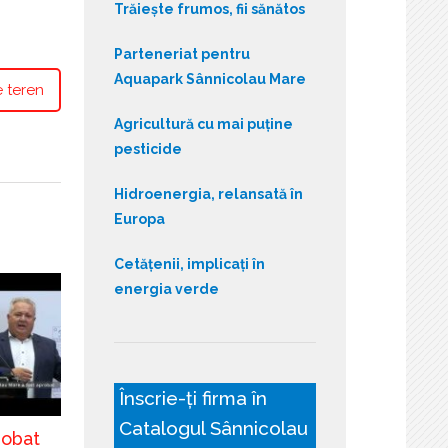
Trăiește frumos, fii sănătos
Parteneriat pentru
Aquapark Sânnicolau Mare
 teren
Agricultură cu mai puține
pesticide
Hidroenergia, relansată în
Europa
Cetățenii, implicați în
energia verde
Înscrie-ți firma în
Catalogul Sânnicolau
robat