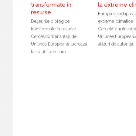
transformate în
la extreme cl
resurse
Europa se adapteaz
Deșeurile biologice,
extreme climatice
transformate în resurse
Cercetătorii finanța
Cercetătorii finanțați de
Uniunea Europeană
Uniunea Europeană lucrează
alături de autorități
la soluții prin care