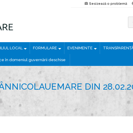
Sesizează o problemă
C
a
u
LIUL LOCAL
FORMULARE
EVENIMENTE
TRANSPARENȚ
t
ă
ice în domeniul guvernării deschise
d
u
p
ÂNNICOLAUEMARE DIN 28.02.2
ă
: