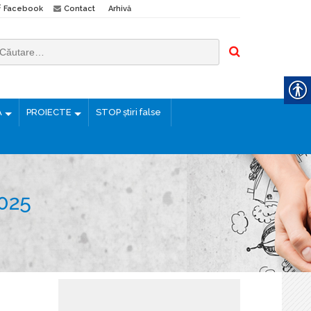
Facebook
Contact
Arhivă
Ă
PROIECTE
STOP știri false
025