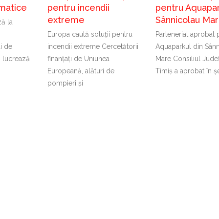
imatice
pentru incendii
pentru Aquapar
extreme
Sânnicolau Ma
ă la
Europa caută soluții pentru
Parteneriat aprobat 
ți de
incendii extreme Cercetătorii
Aquaparkul din Sânn
 lucrează
finanțați de Uniunea
Mare Consiliul Jude
Europeană, alături de
Timiș a aprobat în ș
pompieri și