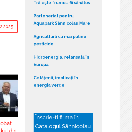
Trăiește frumos, fii sănătos
Parteneriat pentru
Aquapark Sânnicolau Mare
2.2025
Agricultură cu mai puține
pesticide
Hidroenergia, relansată în
Europa
Cetățenii, implicați în
energia verde
Înscrie-ți firma în
robat
Catalogul Sânnicolau
kul din