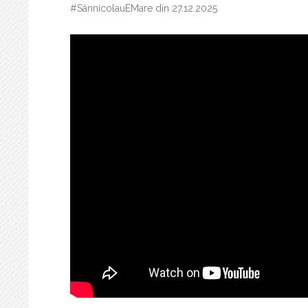
#SânnicolauEMare din 27.12.2025