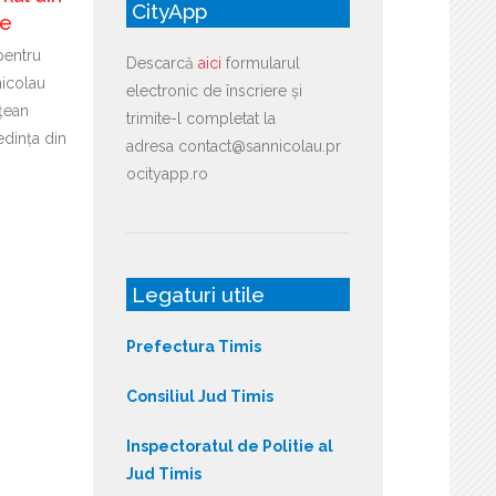
CityApp
re
pentru
Descarcă
aici
formularul
icolau
electronic de înscriere și
țean
trimite-l completat la
edința din
adresa contact@sannicolau.pr
ocityapp.ro
Legaturi utile
Prefectura Timis
Consiliul Jud Timis
Inspectoratul de Politie al
Jud Timis