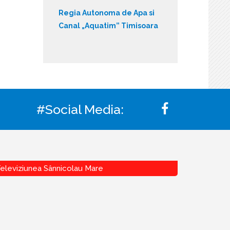
Regia Autonoma de Apa si
Canal „Aquatim” Timisoara
#Social Media:
eleviziunea Sânnicolau Mare