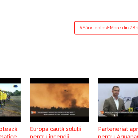
#SânnicolauEMare din 28.1
ptează
Europa caută soluții
Parteneriat ap
imatice
pentru incendii
pentru Aquapar