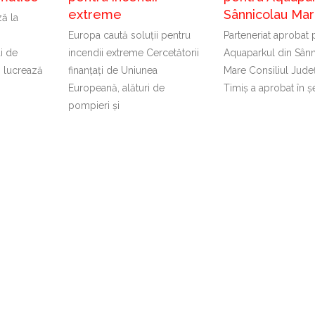
extreme
Sânnicolau Ma
ă la
Europa caută soluții pentru
Parteneriat aprobat 
ți de
incendii extreme Cercetătorii
Aquaparkul din Sânn
 lucrează
finanțați de Uniunea
Mare Consiliul Jude
Europeană, alături de
Timiș a aprobat în ș
pompieri și