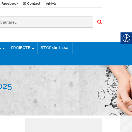
Facebook
Contact
Arhivă
Ă
PROIECTE
STOP știri false
025