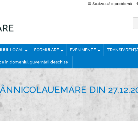
Sesizează o problemă
C
a
u
LIUL LOCAL
FORMULARE
EVENIMENTE
TRANSPARENȚ
t
ă
ice în domeniul guvernării deschise
d
u
p
ÂNNICOLAUEMARE DIN 27.12.2
ă
: