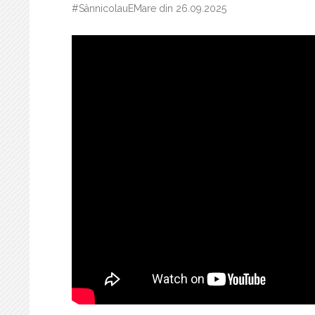
#SânnicolauEMare din 26.09.2025