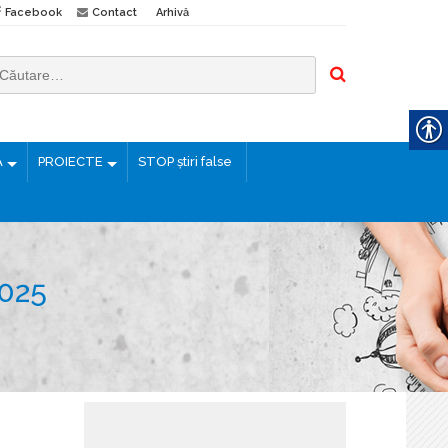
Facebook
Contact
Arhivă
Ă
PROIECTE
STOP știri false
025