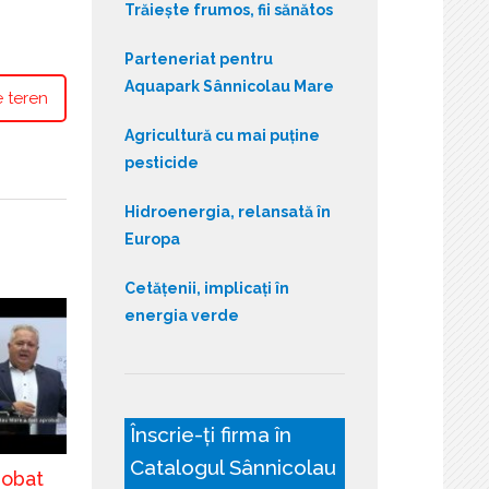
Trăiește frumos, fii sănătos
Parteneriat pentru
Aquapark Sânnicolau Mare
 teren
Agricultură cu mai puține
pesticide
Hidroenergia, relansată în
Europa
Cetățenii, implicați în
energia verde
Înscrie-ți firma în
Catalogul Sânnicolau
robat