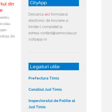
CityApp
kul din
re
Descarcă
aici
formularul
pentru
electronic de înscriere și
icolau
trimite-l completat la
țean
adresa contact@sannicolau.pr
edința din
ocityapp.ro
Legaturi utile
Prefectura Timis
Consiliul Jud Timis
Inspectoratul de Politie al
Jud Timis