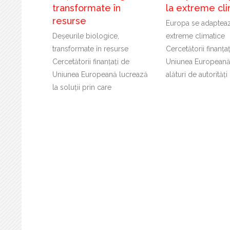
transformate în
la extreme cl
resurse
Europa se adapteaz
Deșeurile biologice,
extreme climatice
transformate în resurse
Cercetătorii finanța
Cercetătorii finanțați de
Uniunea Europeană
Uniunea Europeană lucrează
alături de autorități
la soluții prin care