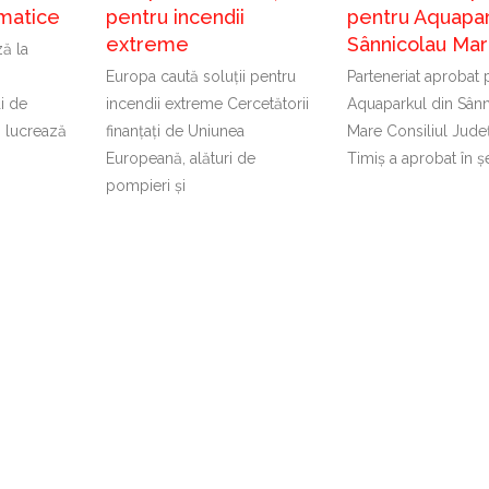
imatice
pentru incendii
pentru Aquapar
extreme
Sânnicolau Ma
ă la
Europa caută soluții pentru
Parteneriat aprobat 
ți de
incendii extreme Cercetătorii
Aquaparkul din Sânn
 lucrează
finanțați de Uniunea
Mare Consiliul Jude
Europeană, alături de
Timiș a aprobat în ș
pompieri și