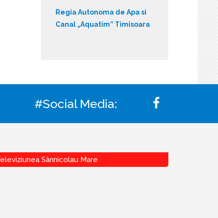
Regia Autonoma de Apa si
Canal „Aquatim” Timisoara
#Social Media:
eleviziunea Sânnicolau Mare