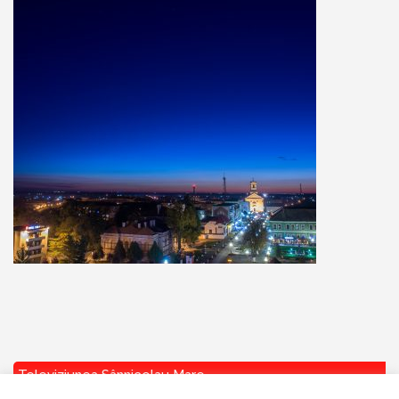
Televiziunea Sânnicolau Mare