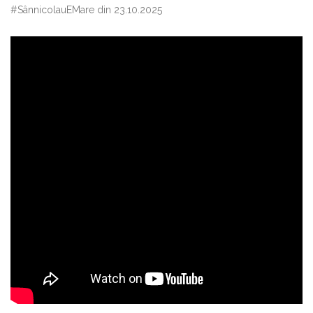
#SânnicolauEMare din 23.10.2025