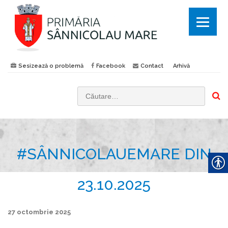
Sesizează o problemă
Facebook
Contact
Arhivă
C
a
u
t
#SÂNNICOLAUEMARE DIN
ă
d
u
23.10.2025
p
ă
27 octombrie 2025
: