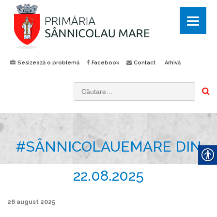
Sesizează o problemă
Facebook
Contact
Arhivă
C
a
u
t
#SÂNNICOLAUEMARE DIN
ă
d
u
22.08.2025
p
ă
26 august 2025
: