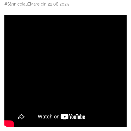
#SânnicolauEMare din 22.08.2025