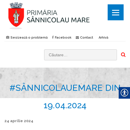
Sesizează o problemă
Facebook
Contact
Arhivă
C
a
u
t
#SÂNNICOLAUEMARE DIN
ă
d
u
19.04.2024
p
ă
24 aprilie 2024
: