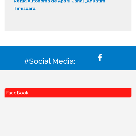
Regia Autonoma de Apa si Canal „Aquatim”
Timisoara
#Social Media:
FaceBook