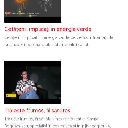
Cetățenii, implicați în energia verde
Cetățenii, implicați în energia verde Cercetătorii finanțați de
Uniunea Europeană caută soluții pentru ca tot
Trăiește frumos, fii sănătos
Trăiește frumos, fii sănătos În această ediție, Slavița
Bogdănescu, specialist în cosmetică și îngrijire corporală,