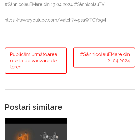
#SânnicolauEMare din 19.04.2024 #SânnicolauTV
https://www.youtube.com/watch?v=psaWTOYsgvI
Publicăm următoarea
#SânnicolauEMare din
ofertă de vânzare de
21.04.2024
teren
Postari similare