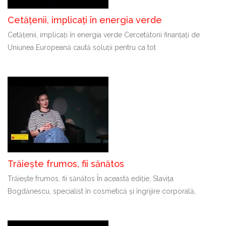
Cetățenii, implicați în energia verde
Cetățenii, implicați în energia verde Cercetătorii finanțați de
Uniunea Europeană caută soluții pentru ca tot
Trăiește frumos, fii sănătos
Trăiește frumos, fii sănătos În această ediție, Slavița
Bogdănescu, specialist în cosmetică și îngrijire corporală,