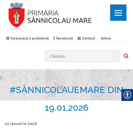
Sesizează o problemă
Facebook
Contact
Arhivă
C
a
u
t
#SÂNNICOLAUEMARE DIN
ă
d
u
19.01.2026
p
ă
22 ianuarie 2026
: