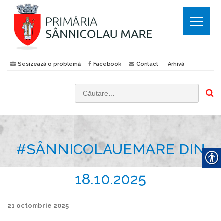
Sesizează o problemă
Facebook
Contact
Arhivă
C
a
u
t
#SÂNNICOLAUEMARE DIN
ă
d
u
18.10.2025
p
ă
21 octombrie 2025
: