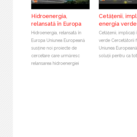
Hidroenergia,
Cetățenii, impli
relansată în Europa
energia verde
Hidroenergia, relansată în
Cetățenii, implicați
Europa Uniunea Europeană
verde Cercetătorii f
susține noi proiecte de
Uniunea Europeană
cercetare care urmăresc
soluții pentru ca to
relansarea hidroenergiei