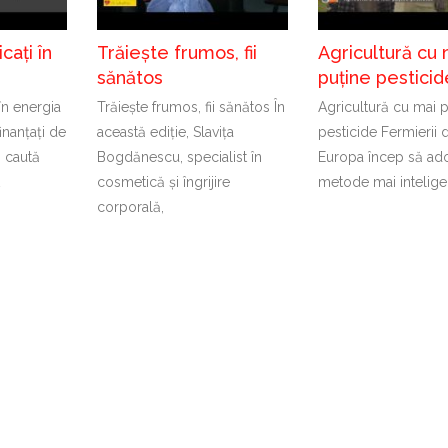
cați în
Trăiește frumos, fii
Agricultură cu 
sănătos
puține pesticid
 în energia
Trăiește frumos, fii sănătos În
Agricultură cu mai 
inanțați de
această ediție, Slavița
pesticide Fermierii 
 caută
Bogdănescu, specialist în
Europa încep să ad
t
cosmetică și îngrijire
metode mai intelige
corporală,