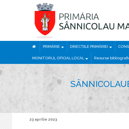
PRIMĂRIE
DIRECȚIILE PRIMĂRIEI
CONSI
MONITORUL OFICIAL LOCAL
Resurse bibliograf
SÂNNICOLAUE
23 aprilie 2023