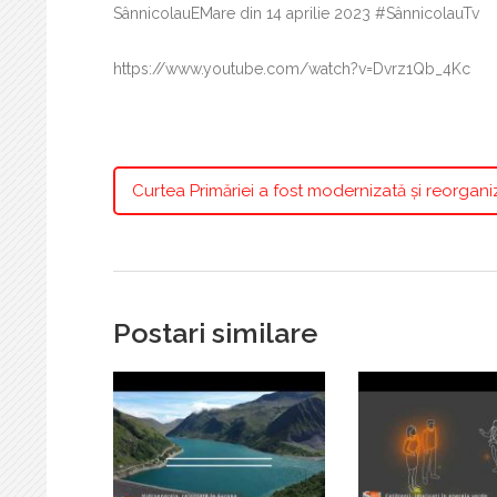
SânnicolauEMare din 14 aprilie 2023 #SânnicolauTv
https://www.youtube.com/watch?v=Dvrz1Qb_4Kc
Curtea Primăriei a fost modernizată și reorgani
Postari similare