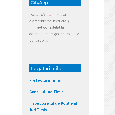
CityApp
Descarcă
aici
formularul
electronic de înscriere și
trimite-l completat la
adresa contact@sannicolau.pr
ocityapp.ro
Legaturi utile
Prefectura Timis
Consiliul Jud Timis
Inspectoratul de Politie al
Jud Timis