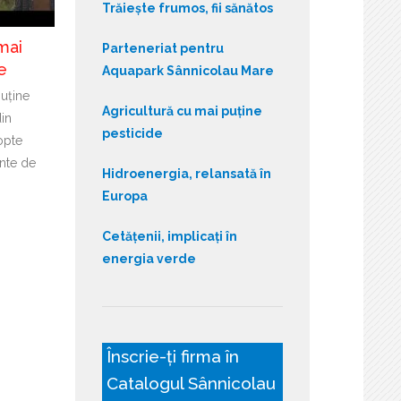
Trăiește frumos, fii sănătos
mai
Parteneriat pentru
e
Aquapark Sânnicolau Mare
puține
Agricultură cu mai puține
din
pesticide
opte
nte de
Hidroenergia, relansată în
Europa
Cetățenii, implicați în
energia verde
Înscrie-ți firma în
Catalogul Sânnicolau