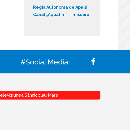
Regia Autonoma de Apa si
Canal „Aquatim” Timisoara
#Social Media:
eleviziunea Sânnicolau Mare