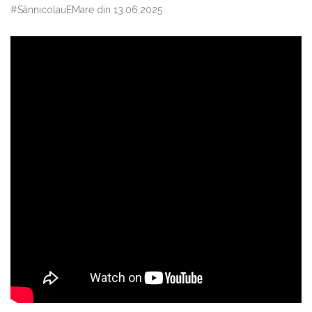
#SânnicolauEMare din 13.06.2025