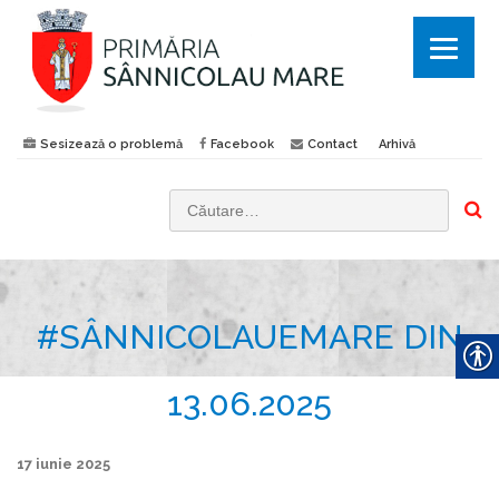
Sesizează o problemă
Facebook
Contact
Arhivă
C
a
u
t
#SÂNNICOLAUEMARE DIN
ă
d
u
13.06.2025
p
ă
17 iunie 2025
: