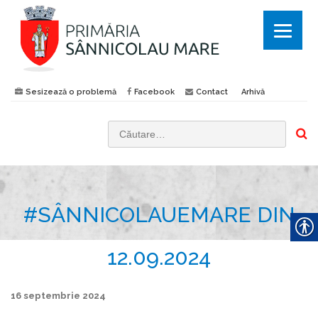
Sesizează o problemă
Facebook
Contact
Arhivă
C
a
u
t
#SÂNNICOLAUEMARE DIN
ă
d
u
12.09.2024
p
ă
16 septembrie 2024
: