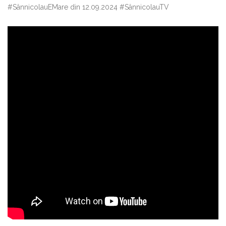
#SânnicolauEMare din 12.09.2024 #SânnicolauTV