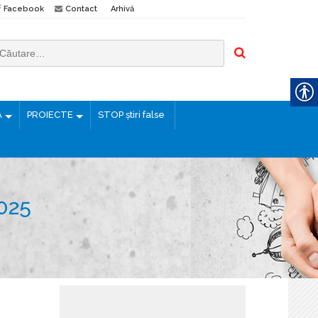
Facebook
Contact
Arhivă
Ă
PROIECTE
STOP știri false
025