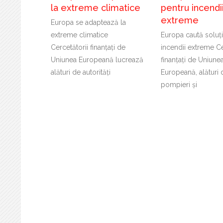
la extreme climatice
pentru incendi
extreme
Europa se adaptează la
extreme climatice
Europa caută soluți
Cercetătorii finanțați de
incendii extreme Ce
Uniunea Europeană lucrează
finanțați de Uniune
alături de autorități
Europeană, alături 
pompieri și