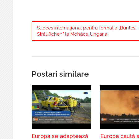
Succes internațional pentru formația „Buntes
Sträußchen” la Mohács, Ungaria
Postari similare
Europa se adaptează
Europa caută so