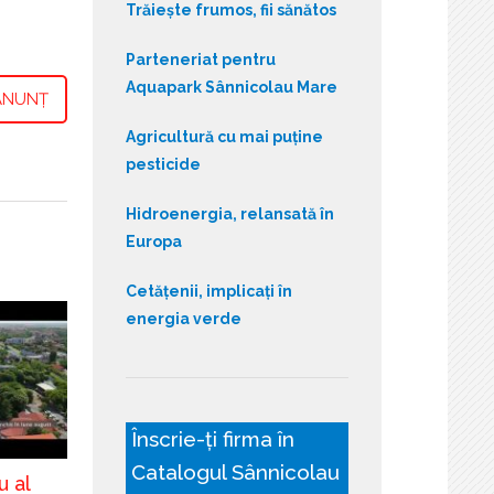
Trăiește frumos, fii sănătos
Parteneriat pentru
Aquapark Sânnicolau Mare
ANUNȚ
Agricultură cu mai puține
pesticide
Hidroenergia, relansată în
Europa
Cetățenii, implicați în
energia verde
Înscrie-ți firma în
Catalogul Sânnicolau
u al