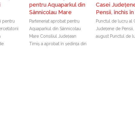
i
pentru Aquaparkul din
Casei Județen
Sânnicolau Mare
Pensii, închis î
i pentru
Parteneriat aprobat pentru
Punctul de lucru al 
rcetătorii
Aquaparkul din Sânnicolau
Județene de Pensii, 
a
Mare Consiliul Județean
august Punctul de lu
de
Timiș a aprobat în ședința din