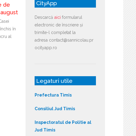
CityApp
e de
n august
Descarcă
aici
formularul
Casei
electronic de înscriere și
închis în
trimite-l completat la
cru al
adresa contact@sannicolau.pr
ocityapp.ro
Legaturi utile
Prefectura Timis
Consiliul Jud Timis
Inspectoratul de Politie al
Jud Timis