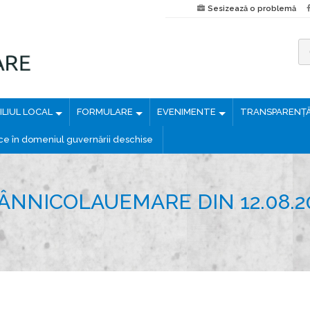
Sesizează o problemă
C
a
u
LIUL LOCAL
FORMULARE
EVENIMENTE
TRANSPARENȚ
t
ă
ice în domeniul guvernării deschise
d
u
p
ÂNNICOLAUEMARE DIN 12.08.2
ă
: