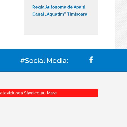
Regia Autonoma de Apa si
Canal „Aquatim” Timisoara
#Social Media:
eleviziunea Sânnicolau Mare