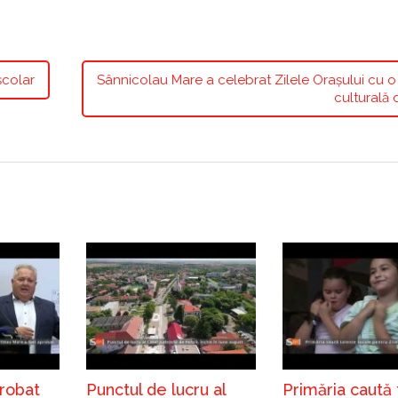
școlar
Sânnicolau Mare a celebrat Zilele Orașului cu o
culturală 
probat
Punctul de lucru al
Primăria caută 