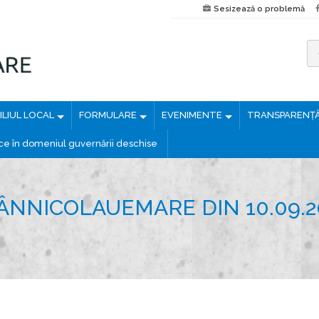
Sesizează o problemă
C
a
u
LIUL LOCAL
FORMULARE
EVENIMENTE
TRANSPARENȚ
t
ă
ice în domeniul guvernării deschise
d
u
p
ÂNNICOLAUEMARE DIN 10.09.2
ă
: