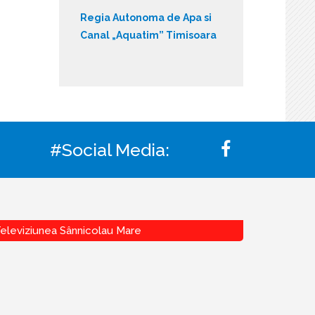
Regia Autonoma de Apa si
Canal „Aquatim” Timisoara
#Social Media:
eleviziunea Sânnicolau Mare