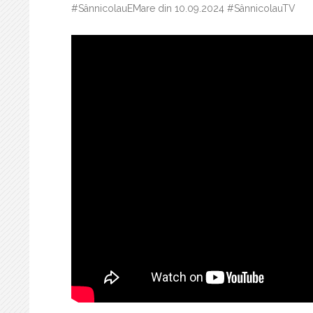
#SânnicolauEMare din 10.09.2024 #SânnicolauTV