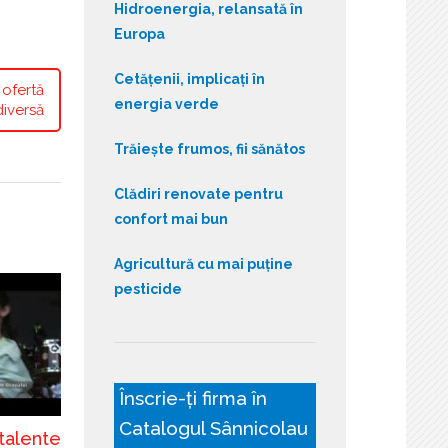
Hidroenergia, relansată în
Europa
Cetățenii, implicați în
 ofertă
energia verde
diversă
Trăiește frumos, fii sănătos
Clădiri renovate pentru
confort mai bun
Agricultură cu mai puține
pesticide
Înscrie-ți firma în
Catalogul Sânnicolau
talente