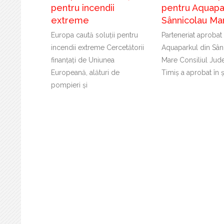
pentru incendii
pentru Aquapar
extreme
Sânnicolau Ma
Europa caută soluții pentru
Parteneriat aprobat
incendii extreme Cercetătorii
Aquaparkul din Sân
finanțați de Uniunea
Mare Consiliul Jud
Europeană, alături de
Timiș a aprobat în 
pompieri și