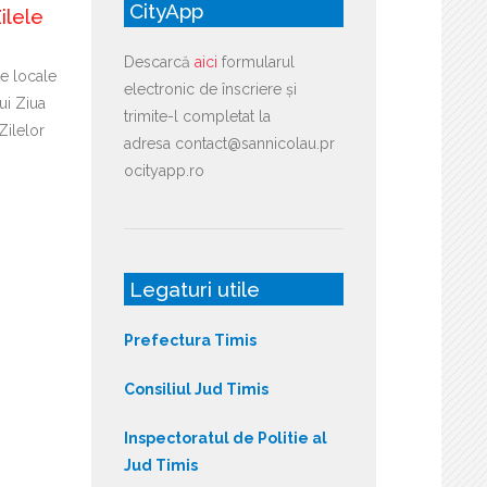
CityApp
ilele
Descarcă
aici
formularul
te locale
electronic de înscriere și
ui Ziua
trimite-l completat la
Zilelor
adresa contact@sannicolau.pr
ocityapp.ro
Legaturi utile
Prefectura Timis
Consiliul Jud Timis
Inspectoratul de Politie al
Jud Timis