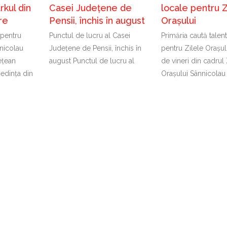
kul din
Casei Județene de
locale pentru Z
re
Pensii, închis în august
Orașului
 pentru
Punctul de lucru al Casei
Primăria caută talen
nicolau
Județene de Pensii, închis în
pentru Zilele Orașul
ețean
august Punctul de lucru al
de vineri din cadrul 
ședința din
Orașului Sânnicolau