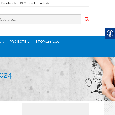
Facebook
Contact
Arhivă
Ă
PROIECTE
STOP știri false
024