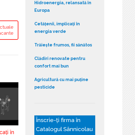
Hidroenergia, relansată în
Europa
Cetățenii, implicați în
ctuale
energia verde
acante
Trăiește frumos, fii sănătos
Clădiri renovate pentru
confort mai bun
Agricultură cu mai puține
pesticide
Înscrie-ți firma în
Catalogul Sânnicolau
cați în