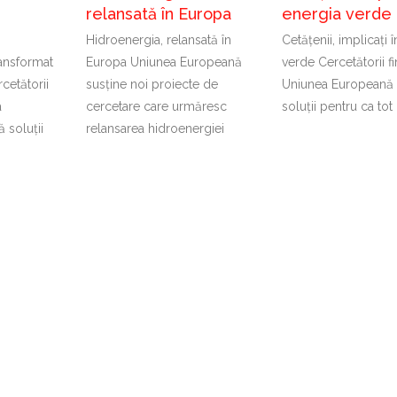
relansată în Europa
energia verde
Hidroenergia, relansată în
Cetățenii, implicați 
ransformat
Europa Uniunea Europeană
verde Cercetătorii fi
cetătorii
susține noi proiecte de
Uniunea Europeană 
a
cercetare care urmăresc
soluții pentru ca tot
 soluții
relansarea hidroenergiei