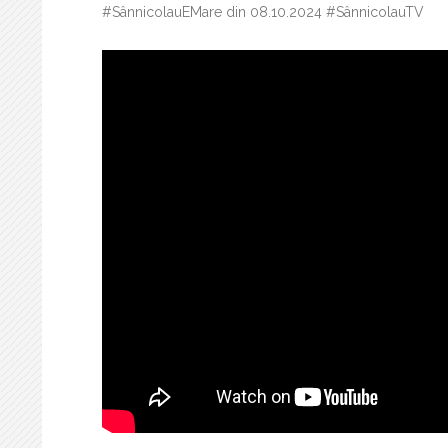
#SânnicolauEMare din 08.10.2024 #SânnicolauTV