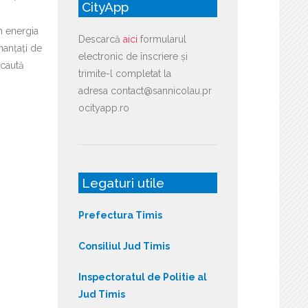
CityApp
în energia
Descarcă
aici
formularul
nanțați de
electronic de înscriere și
caută
trimite-l completat la
adresa contact@sannicolau.pr
ocityapp.ro
Legaturi utile
Prefectura Timis
Consiliul Jud Timis
Inspectoratul de Politie al
Jud Timis