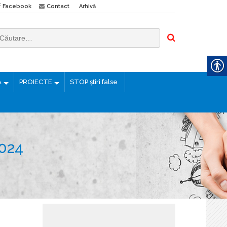
Facebook
Contact
Arhivă
Ă
PROIECTE
STOP știri false
024