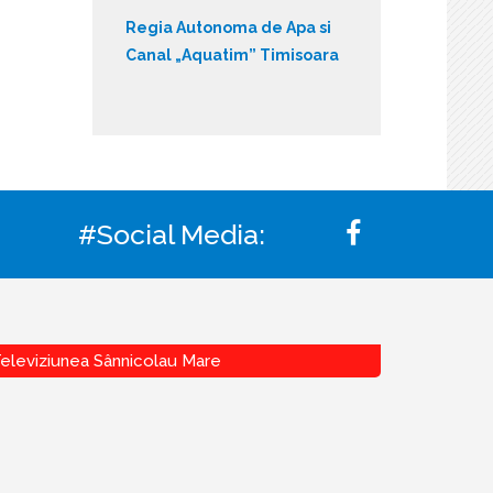
Regia Autonoma de Apa si
Canal „Aquatim” Timisoara
#Social Media:
eleviziunea Sânnicolau Mare