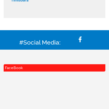
Timisoara
#Social Media:
FaceBook