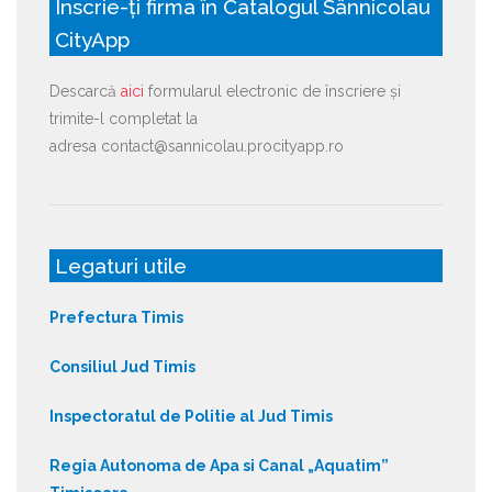
Înscrie-ți firma în Catalogul Sânnicolau
CityApp
Descarcă
aici
formularul electronic de înscriere și
trimite-l completat la
adresa contact@sannicolau.procityapp.ro
Legaturi utile
Prefectura Timis
Consiliul Jud Timis
Inspectoratul de Politie al Jud Timis
Regia Autonoma de Apa si Canal „Aquatim”