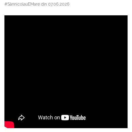
#SânnicolauEMare din 07.06.2026