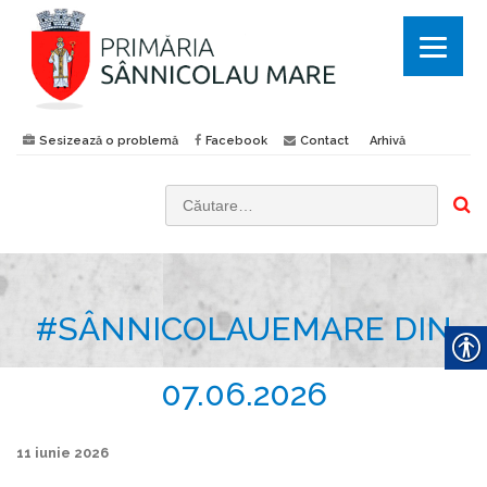
Sesizează o problemă
Facebook
Contact
Arhivă
C
a
u
t
#SÂNNICOLAUEMARE DIN
ă
d
u
07.06.2026
p
ă
11 iunie 2026
: