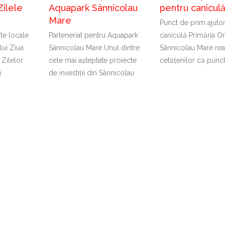
Zilele
Aquapark Sânnicolau
pentru canicul
Mare
Punct de prim ajuto
nte locale
Parteneriat pentru Aquapark
caniculă Primăria Or
lui Ziua
Sânnicolau Mare Unul dintre
Sânnicolau Mare rea
 Zilelor
cele mai așteptate proiecte
cetățenilor că punc
u
de investiții din Sânnicolau