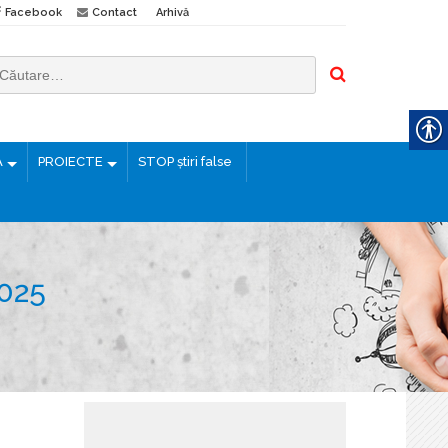
Facebook
Contact
Arhivă
Ă
PROIECTE
STOP știri false
025