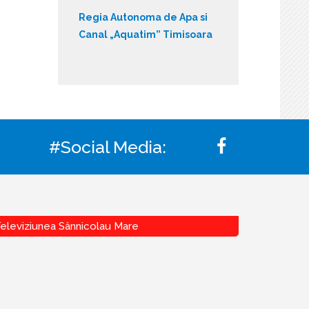
Regia Autonoma de Apa si
Canal „Aquatim” Timisoara
#Social Media:
eleviziunea Sânnicolau Mare