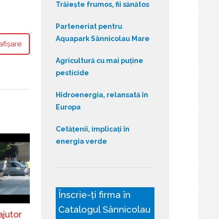
Trăiește frumos, fii sănătos
Parteneriat pentru
Aquapark Sânnicolau Mare
afișare
Agricultură cu mai puține
pesticide
Hidroenergia, relansată în
Europa
Cetățenii, implicați în
energia verde
Înscrie-ți firma în
Catalogul Sânnicolau
ajutor