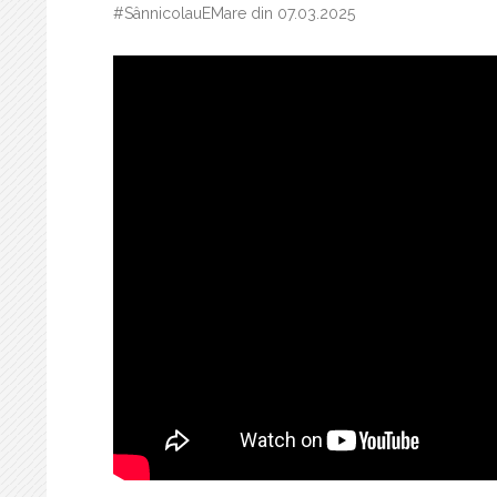
#SânnicolauEMare din 07.03.2025