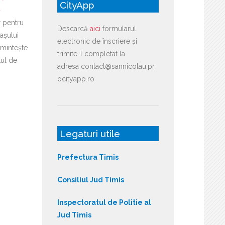
CityApp
ă
r pentru
Descarcă
aici
formularul
așului
electronic de înscriere și
mintește
trimite-l completat la
tul de
adresa contact@sannicolau.pr
ocityapp.ro
Legaturi utile
Prefectura Timis
Consiliul Jud Timis
Inspectoratul de Politie al
Jud Timis