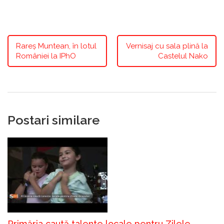
Rareș Muntean, în lotul
Vernisaj cu sala plină la
României la IPhO
Castelul Nako
Postari similare
Primăria caută talente locale pentru Zilele