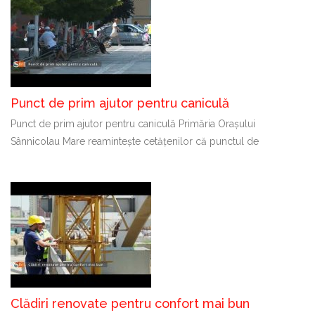
Punct de prim ajutor pentru caniculă
Punct de prim ajutor pentru caniculă Primăria Orașului
Sânnicolau Mare reamintește cetățenilor că punctul de
Clădiri renovate pentru confort mai bun