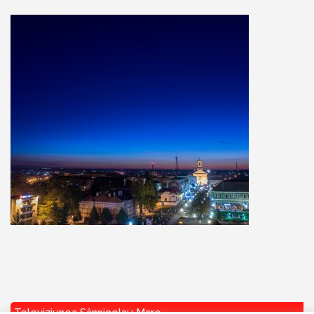
Televiziunea Sânnicolau Mare