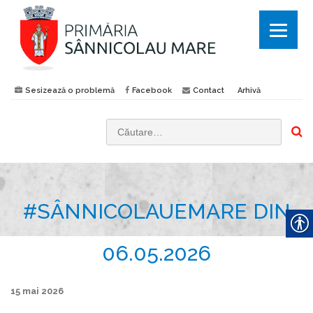
Sesizează o problemă
Facebook
Contact
Arhivă
C
a
u
t
#SÂNNICOLAUEMARE DIN
ă
d
u
06.05.2026
p
ă
15 mai 2026
: