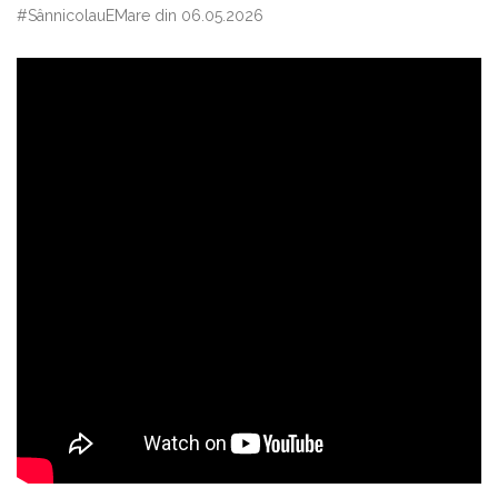
#SânnicolauEMare din 06.05.2026