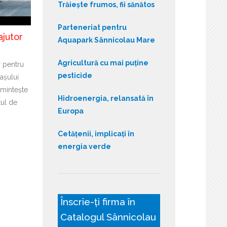
Trăiește frumos, fii sănătos
Parteneriat pentru
ajutor
Aquapark Sânnicolau Mare
ă
Agricultură cu mai puține
r pentru
pesticide
așului
mintește
Hidroenergia, relansată în
tul de
Europa
Cetățenii, implicați în
energia verde
Înscrie-ți firma în
Catalogul Sânnicolau