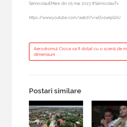
SânnicolauEMare din 05 mai 2023 #SânnicolauTv
https://www.youtube.com/watch?v=wDo1wkjiQnU
Aerodromul Cioca va fi dotat cu o scenă de m
dimensiuni
Postari similare