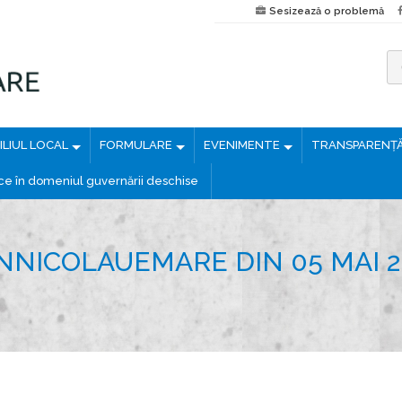
Sesizează o problemă
C
a
u
LIUL LOCAL
FORMULARE
EVENIMENTE
TRANSPARENȚ
t
ă
ice în domeniul guvernării deschise
d
u
p
NNICOLAUEMARE DIN 05 MAI 2
ă
: