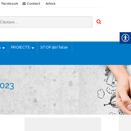
Facebook
Contact
Arhivă
Ă
PROIECTE
STOP știri false
023