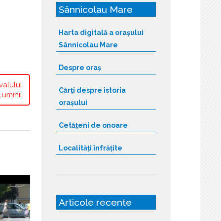
Sânnicolau Mare
Harta digitală a orașului
Sânnicolau Mare
Despre oraș
valului
Cărți despre istoria
Luminii
orașului
Cetățeni de onoare
Localități înfrățite
Articole recente