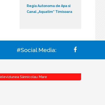
Regia Autonoma de Apa si
Canal „Aquatim” Timisoara
#Social Media:
eleviziunea Sânnicolau Mare