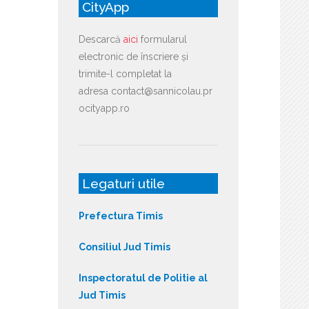
CityApp
Descarcă
aici
formularul
electronic de înscriere și
trimite-l completat la
adresa contact@sannicolau.pr
ocityapp.ro
Legaturi utile
Prefectura Timis
Consiliul Jud Timis
Inspectoratul de Politie al
Jud Timis