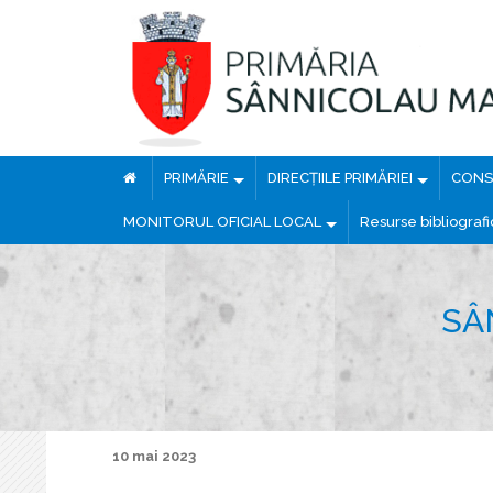
PRIMĂRIE
DIRECȚIILE PRIMĂRIEI
CONSI
MONITORUL OFICIAL LOCAL
Resurse bibliograf
SÂ
10 mai 2023