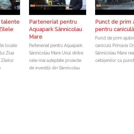
 talente
Parteneriat pentru
Punct de prim 
Zilele
Aquapark Sânnicolau
pentru canicul
Mare
Punct de prim ajuto
nte locale
Parteneriat pentru Aquapark
caniculă Primăria Or
lui Ziua
Sânnicolau Mare Unul dintre
Sânnicolau Mare rea
 Zilelor
cele mai așteptate proiecte
cetățenilor că punc
u
de investiții din Sânnicolau