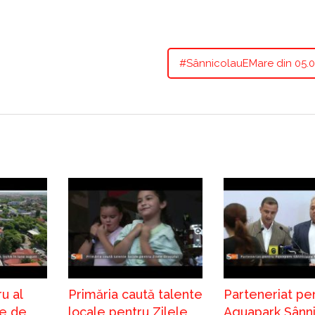
#SânnicolauEMare din 05.0
u al
Primăria caută talente
Parteneriat pe
e de
locale pentru Zilele
Aquapark Sânn