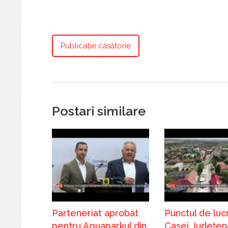
Publicație căsătorie
Postari similare
Parteneriat aprobat
Punctul de lucr
pentru Aquaparkul din
Casei Județen