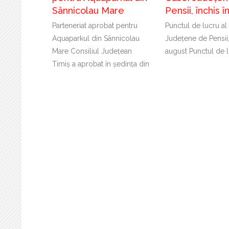
Sânnicolau Mare
Pensii, închis 
Parteneriat aprobat pentru
Punctul de lucru al
Aquaparkul din Sânnicolau
Județene de Pensii,
Mare Consiliul Județean
august Punctul de l
Timiș a aprobat în ședința din