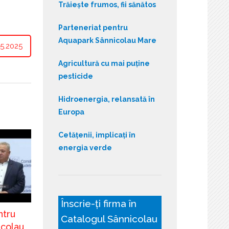
Trăiește frumos, fii sănătos
Parteneriat pentru
Aquapark Sânnicolau Mare
5.2025
Agricultură cu mai puține
pesticide
Hidroenergia, relansată în
Europa
Cetățenii, implicați în
energia verde
Înscrie-ți firma în
ntru
Catalogul Sânnicolau
icolau