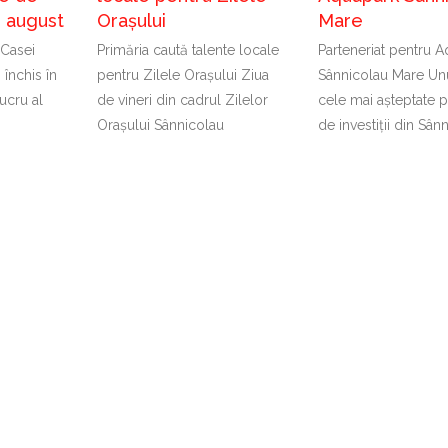
în august
Orașului
Mare
 Casei
Primăria caută talente locale
Parteneriat pentru 
 închis în
pentru Zilele Orașului Ziua
Sânnicolau Mare Unu
ucru al
de vineri din cadrul Zilelor
cele mai așteptate p
Orașului Sânnicolau
de investiții din Sân