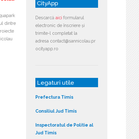
CityApp
Aquapark
Descarcă
aici
formularul
l dintre
electronic de înscriere și
roiecte
trimite-l completat la
nicolau
adresa contact@sannicolau.pr
ocityapp.ro
Legaturi utile
Prefectura Timis
Consiliul Jud Timis
Inspectoratul de Politie al
Jud Timis