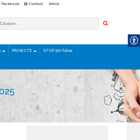
Facebook
Contact
Arhivă
Ă
PROIECTE
STOP știri false
025