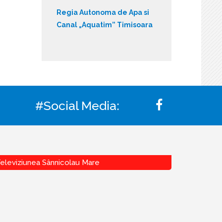
Regia Autonoma de Apa si
Canal „Aquatim” Timisoara
#Social Media:
eleviziunea Sânnicolau Mare