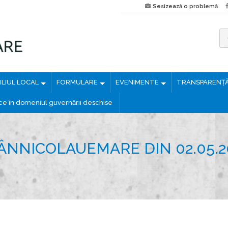
Sesizează o problemă
C
a
u
LIUL LOCAL
FORMULARE
EVENIMENTE
TRANSPARENȚ
t
ă
ice în domeniul guvernării deschise
d
u
p
ÂNNICOLAUEMARE DIN 02.05.2
ă
: