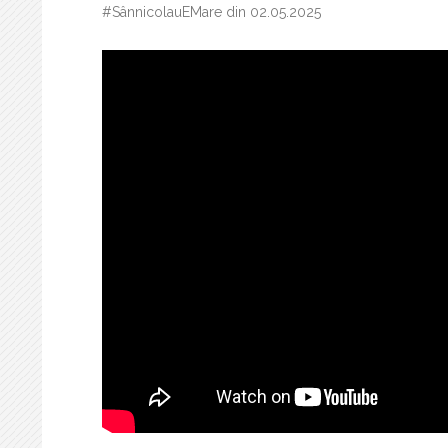
#SânnicolauEMare din 02.05.2025