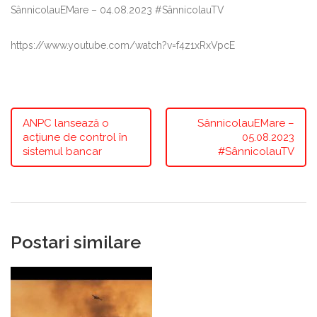
SânnicolauEMare – 04.08.2023 #SânnicolauTV
https://www.youtube.com/watch?v=f4z1xRxVpcE
ANPC lansează o
SânnicolauEMare –
acțiune de control în
05.08.2023
sistemul bancar
#SânnicolauTV
Postari similare