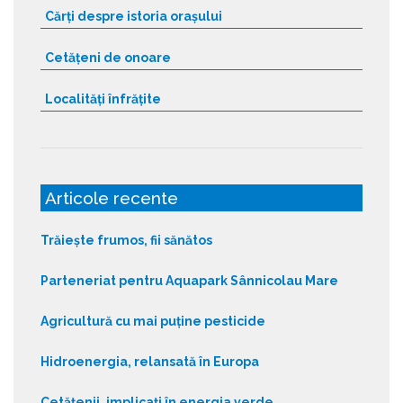
Cărți despre istoria orașului
Cetățeni de onoare
Localități înfrățite
Articole recente
Trăiește frumos, fii sănătos
Parteneriat pentru Aquapark Sânnicolau Mare
Agricultură cu mai puține pesticide
Hidroenergia, relansată în Europa
Cetățenii, implicați în energia verde