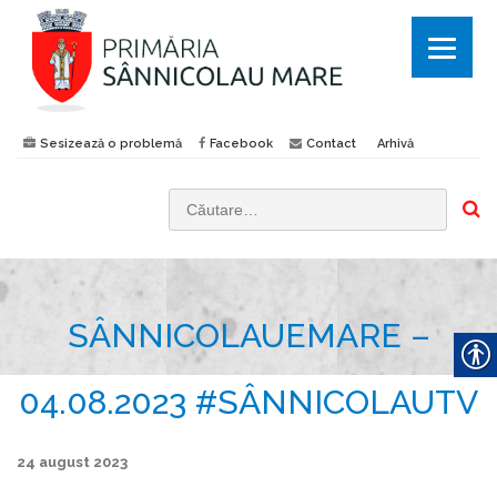
Sesizează o problemă
Facebook
Contact
Arhivă
C
a
u
t
SÂNNICOLAUEMARE –
ă
d
u
04.08.2023 #SÂNNICOLAUTV
p
ă
24 august 2023
: