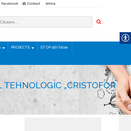
Facebook
Contact
Arhivă
Ă
PROIECTE
STOP știri false
L TEHNOLOGIC „CRISTOFOR