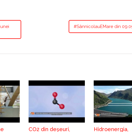
 unei
#SânnicolauEMare din 09.0
te
CO2 din deșeuri,
Hidroenergia,