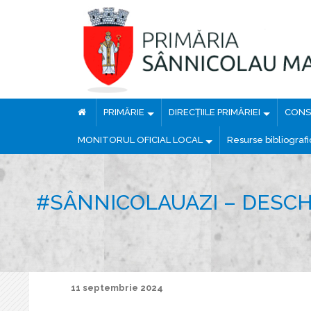
PRIMĂRIE
DIRECȚIILE PRIMĂRIEI
CONSI
MONITORUL OFICIAL LOCAL
Resurse bibliograf
#SÂNNICOLAUAZI – DESCH
11 septembrie 2024