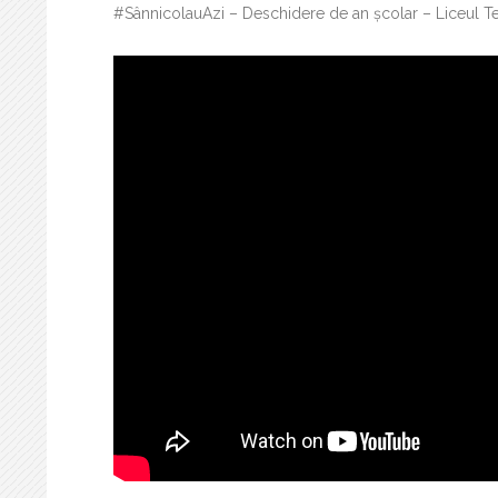
#SânnicolauAzi – Deschidere de an școlar – Liceul T