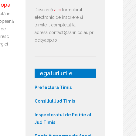
ropa
Descarcă
aici
formularul
ată în
electronic de înscriere și
ropeană
trimite-l completat la
 de
adresa contact@sannicolau.pr
ăresc
ocityapp.ro
giei
Legaturi utile
Prefectura Timis
Consiliul Jud Timis
Inspectoratul de Politie al
Jud Timis
Regia Autonoma de Apa si