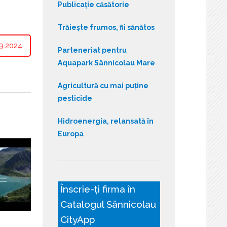
Publicație căsătorie
Trăiește frumos, fii sănătos
9.2024
Parteneriat pentru
Aquapark Sânnicolau Mare
Agricultură cu mai puține
pesticide
Hidroenergia, relansată în
Europa
Înscrie-ți firma în
Catalogul Sânnicolau
CityApp