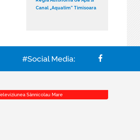
Canal „Aquatim” Timisoara
#Social Media:
eleviziunea Sânnicolau Mare