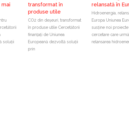
t mai
transformat în
relansată în Eu
produse utile
Hidroenergia, relans
ntru
CO2 din deșeuri, transformat
Europa Uniunea Eu
cetătorii
în produse utile Cercetătorii
susține noi proiecte
a
finanțați de Uniunea
cercetare care urm
 soluții
Europeană dezvoltă soluții
relansarea hidroener
prin