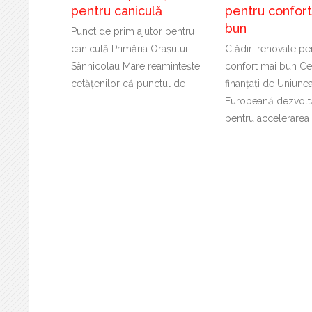
pentru caniculă
pentru confor
bun
Punct de prim ajutor pentru
caniculă Primăria Orașului
Clădiri renovate pe
Sânnicolau Mare reamintește
confort mai bun Cer
cetățenilor că punctul de
finanțați de Uniune
Europeană dezvoltă
pentru accelerarea