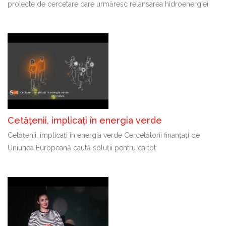
proiecte de cercetare care urmăresc relansarea hidroenergiei
Cetățenii, implicați în energia verde
Cetățenii, implicați în energia verde Cercetătorii finanțați de
Uniunea Europeană caută soluții pentru ca tot