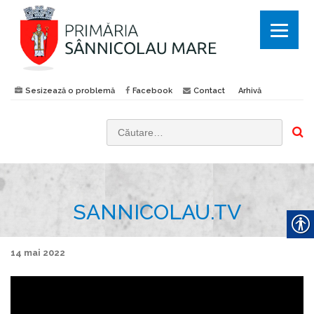
Sesizează o problemă
Facebook
Contact
Arhivă
C
a
u
t
SANNICOLAU.TV
ă
d
u
14 mai 2022
p
ă
: