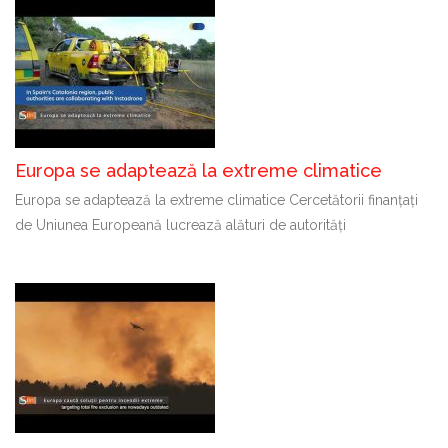
Europa se adaptează la extreme climatice
Europa se adaptează la extreme climatice Cercetătorii finanțați
de Uniunea Europeană lucrează alături de autorități