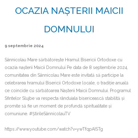
OCAZIA NAȘTERII MAICII
DOMNULUI
9 septembrie 2024
Sânnicolau Mare sărbătorește Hramul Bisericii Ortodoxe cu
ocazia nașterii Maicii Domnului Pe data de 8 septembrie 2024,
comunitatea din Sânnicolau Mare este invitată să participe la
celebrarea hramului Bisericii Ortodoxe locale, o tradiție anuală
ce coincide cu sărbătoarea Nașterii Maicii Domnului. Programul
Sfintelor Slujbe va respecta rânduiala bisericească stabilită și
promite să fie un moment de profundă spiritualitate și
comuniune. #ȘtirileSânnicolauTV
https://www.youtube.com/watch?v=ywTfqpAISTg