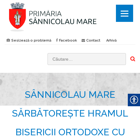
Sesizează o problemă
Facebook
Contact
Arhivă
C
a
u
t
SÂNNICOLAU MARE
ă
d
u
SĂRBĂTOREȘTE HRAMUL
p
ă
BISERICII ORTODOXE CU
: