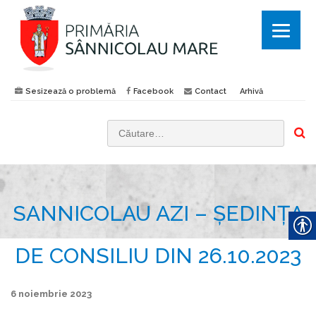
Sesizează o problemă
Facebook
Contact
Arhivă
C
a
u
t
SANNICOLAU AZI – ȘEDINȚA
ă
d
u
DE CONSILIU DIN 26.10.2023
p
ă
6 noiembrie 2023
: