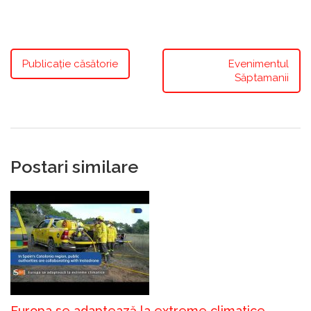
Publicație căsătorie
Evenimentul
Săptamanii
Postari similare
Europa se adaptează la extreme climatice