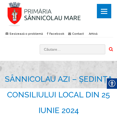
Sesizează o problemă
Facebook
Contact
Arhivă
C
a
u
t
SÂNNICOLAU AZI – ȘEDINȚA
ă
d
u
CONSILIULUI LOCAL DIN 25
p
ă
IUNIE 2024
: