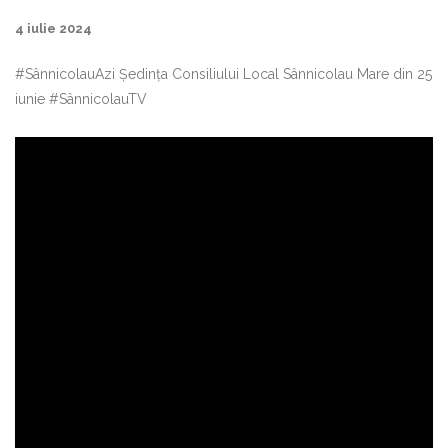
4 iulie 2024
#SânnicolauAzi Ședința Consiliului Local Sânnicolau Mare din 25
iunie #SânnicolauTV