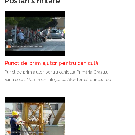
Postari similare
Punct de prim ajutor pentru caniculă
Punct de prim ajutor pentru caniculă Primăria Orașului
Sânnicolau Mare reamintește cetățenilor că punctul de