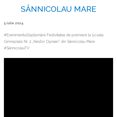
SÂNNICOLAU MARE
5 iulie 2024
#EvenimentulSăptămânii Festivitatea de premiere la Școala
Gimnazială Nr. 2 „Nestor Oprean” din Sânnicolau Mare
#SânnicolauTV