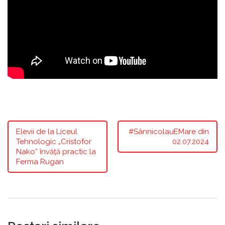
Elevii de la Liceul
#SânnicolauEMare din
Tehnologic „Cristofor
02.07.2024
Nako” învăță practic la
Ferma Rugan