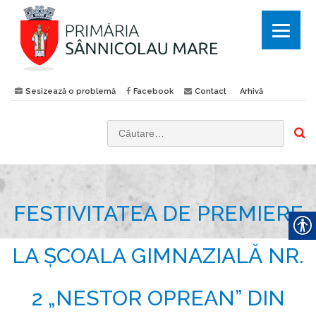
Sesizează o problemă
Facebook
Contact
Arhivă
C
a
u
t
FESTIVITATEA DE PREMIERE
ă
d
u
LA ȘCOALA GIMNAZIALĂ NR.
p
ă
2 „NESTOR OPREAN” DIN
: