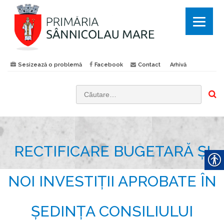
Sesizează o problemă
Facebook
Contact
Arhivă
C
a
u
t
RECTIFICARE BUGETARĂ ȘI
ă
d
u
NOI INVESTIȚII APROBATE ÎN
p
ă
ȘEDINȚA CONSILIULUI
: