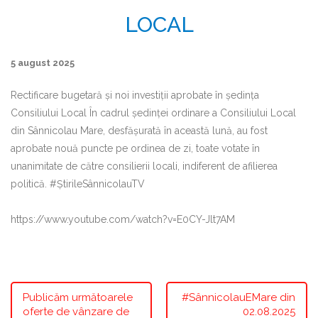
LOCAL
5 august 2025
Rectificare bugetară și noi investiții aprobate în ședința
Consiliului Local În cadrul ședinței ordinare a Consiliului Local
din Sânnicolau Mare, desfășurată în această lună, au fost
aprobate nouă puncte pe ordinea de zi, toate votate în
unanimitate de către consilierii locali, indiferent de afilierea
politică. #ȘtirileSânnicolauTV
https://www.youtube.com/watch?v=E0CY-Jlt7AM
Publicăm următoarele
#SânnicolauEMare din
oferte de vânzare de
02.08.2025