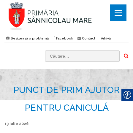
Sesizează o problemă
Facebook
Contact
Arhivă
C
a
u
t
PUNCT DE PRIM AJUTOR
ă
d
u
PENTRU CANICULĂ
p
ă
13 iulie 2026
: