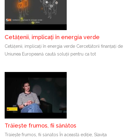
Cetățenii, implicați în energia verde
Cetățenii, implicați în energia verde Cercetătorii finanțați de
Uniunea Europeană caută soluții pentru ca tot
Trăiește frumos, fii sănătos
Trăiește frumos, fii sănătos În această ediție, Slavița