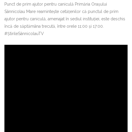
Punct de prim ajutor pentru caniculă Primăria Orașului
Sânnicolau Mare reamintește cetățenilor că punctul de prim
ajutor pentru caniculă, amenajat în sediul instituției, este deschis
încă de săptămâna trecută, între orele 11:00 și 17:00.
#ȘtirileSânnicolauTV