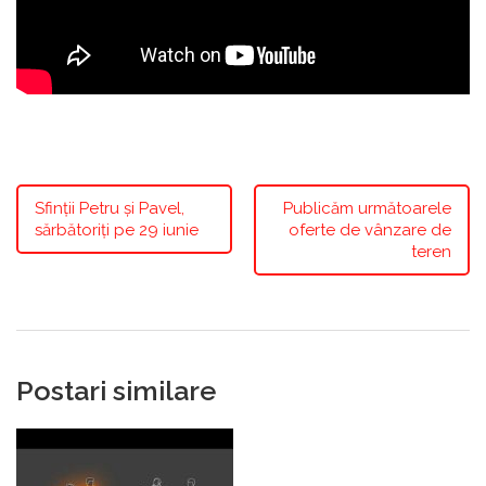
Sfinții Petru și Pavel,
Publicăm următoarele
sărbătoriți pe 29 iunie
oferte de vânzare de
teren
Postari similare