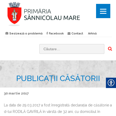
Sesizează o problemă
Facebook
Contact
Arhivă
C
a
u
t
PUBLICAŢII CĂSĂTORII
ă
d
u
30 martie 2017
p
ă
La data de 29.03.2017 a fost înregistrată declaraţia de căsătorie a
:
d-lui RODILĂ GAVRILĂ în vârstă de 32 ani, cu domiciliul în