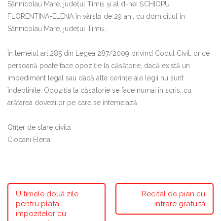
Sânnicolau Mare, judeţul Timiş şi al d-nei ŞCHIOPU
FLORENTINA-ELENA în vârstă de 29 ani, cu domiciliul în
Sânnicolau Mare, judeţul Timiş.
În temeiul art.285 din Legea 287/2009 privind Codul Civil, orice
persoană poate face opoziţie la căsătorie, dacă există un
impediment legal sau dacă alte cerinţe ale legii nu sunt
îndeplinite. Opoziţia la căsătorie se face numai în scris, cu
arătarea dovezilor pe care se întemeiază.
Ofiţer de stare civilă
Ciocani Elena
Ultimele două zile
Recital de pian cu
pentru plata
intrare gratuită
impozitelor cu