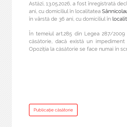
Astăzi, 13.05.2026, a fost înregistrată d
ani, cu domiciliul în localitatea
Sânnicolau
î
n vârstă de 36 ani, cu domiciliul în
locali
În temeiul art.285 din Legea 287/2009 
căsătorie, dacă există un impediment l
Opoziţia la căsătorie se face numai în sc
Ofiţer de s
Ciocani
Publicație căsătorie