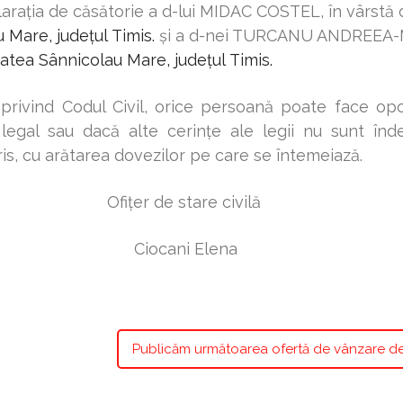
eclaraţia de căsătorie a d-lui MIDAC COSTEL, în vârstă
 Mare, județul
Timis
.
şi a d-nei TURCANU ANDREEA-
tatea Sânnicolau Mare, județul
Timis.
privind Codul Civil, orice persoană poate face opoz
egal sau dacă alte cerinţe ale legii nu sunt îndep
ris, cu arătarea dovezilor pe care se întemeiază.
tare civilă
 Elena
Publicăm următoarea ofertă de vânzare de