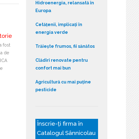
Hidroenergia, relansată în
Europa
Cetățenii, implicați în
energia verde
torie
a fost
Trăiește frumos, fii sănătos
ia de
Clădiri renovate pentru
ARCA
confort mai bun
de
Agricultură cu mai puține
pesticide
Înscrie-ți firma în
Catalogul Sânnicolau