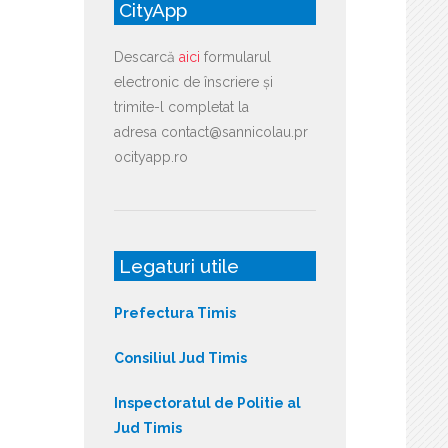
CityApp
Descarcă
aici
formularul
electronic de înscriere și
trimite-l completat la
adresa contact@sannicolau.pr
ocityapp.ro
Legaturi utile
Prefectura Timis
Consiliul Jud Timis
Inspectoratul de Politie al
Jud Timis