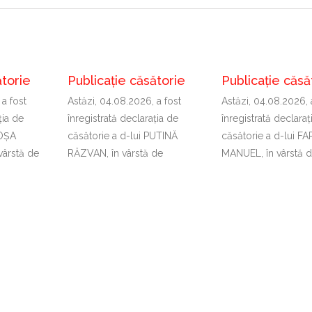
ătorie
Publicație căsătorie
Publicație căsă
 a fost
Astăzi, 04.08.2026, a fost
Astăzi, 04.08.2026, 
ţia de
înregistrată declaraţia de
înregistrată declaraţ
COȘA
căsătorie a d-lui PUTINĂ
căsătorie a d-lui F
vârstă de
RĂZVAN, în vârstă de
MANUEL, în vârstă 