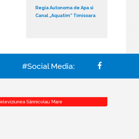
Regia Autonoma de Apa si
Canal „Aquatim” Timisoara
#Social Media:
eleviziunea Sânnicolau Mare