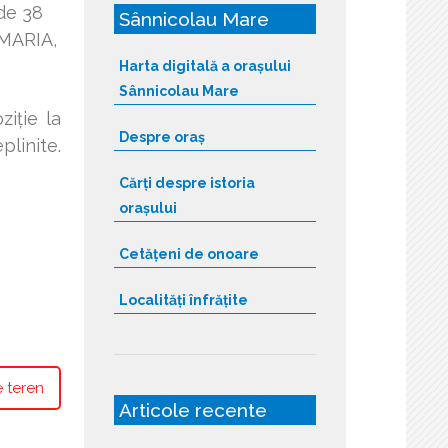
 de 38
Sânnicolau Mare
MARIA,
Harta digitală a orașului
Sânnicolau Mare
iţie la
Despre oraș
linite.
Cărți despre istoria
orașului
Cetățeni de onoare
Localități înfrățite
 teren
Articole recente