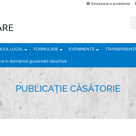
Sesizează o problemă
C
a
u
LIUL LOCAL
FORMULARE
EVENIMENTE
TRANSPARENȚ
t
ă
ice în domeniul guvernării deschise
d
u
p
PUBLICAȚIE CĂSĂTORIE
ă
: