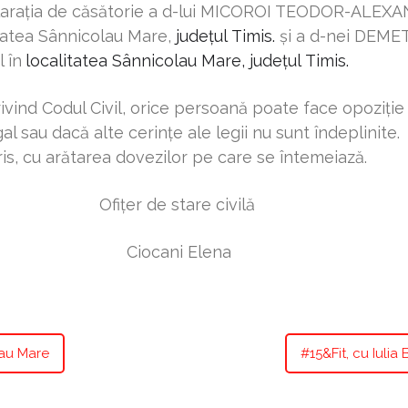
 declaraţia de căsătorie a d-lui MICOROI TEODOR-ALEX
litatea Sânnicolau Mare,
județul
Timis
.
şi a d-nei DEME
l în
localitatea
Sânnicolau Mare,
județul
Timis
.
vind Codul Civil, orice persoană poate face opoziţie 
l sau dacă alte cerinţe ale legii nu sunt îndeplinite.
ris, cu arătarea dovezilor pe care se întemeiază.
are civilă
 Elena
lau Mare
#15&Fit, cu Iulia