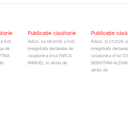
ătorie
Publicație căsătorie
Publicație căsă
 a fost
Astăzi, 04.08.2026, a fost
Astăzi, 31.07.2026, a
ţia de
înregistrată declaraţia de
înregistrată declaraţ
PUTINĂ
căsătorie a d-lui FARCA
căsătorie a d-lui C
de
MANUEL, în vârstă de
SEBASTIAN-ALEXAN
vârstă de