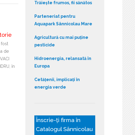
Trăiește frumos, fii sănătos
Parteneriat pentru
Aquapark Sânnicolau Mare
torie
Agricultură cu mai puține
 fost
pesticide
ia de
Hidroenergia, relansată în
OVACI
Europa
DRU, în
Cetățenii, implicați în
energia verde
Înscrie-ți firma în
Catalogul Sânnicolau