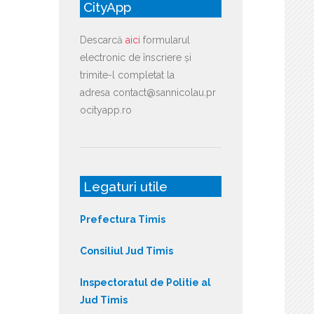
CityApp
Descarcă
aici
formularul
electronic de înscriere și
trimite-l completat la
adresa contact@sannicolau.pr
ocityapp.ro
Legaturi utile
Prefectura Timis
Consiliul Jud Timis
Inspectoratul de Politie al
Jud Timis