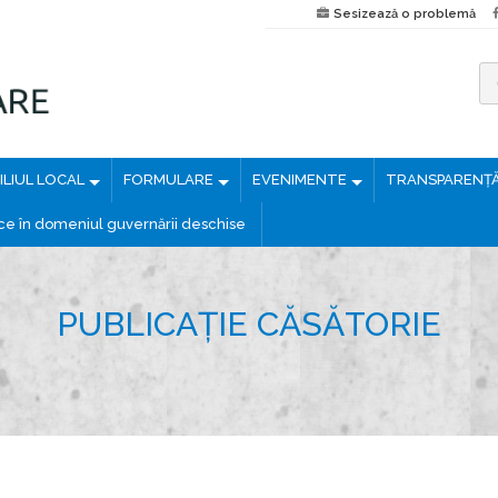
Sesizează o problemă
C
a
u
LIUL LOCAL
FORMULARE
EVENIMENTE
TRANSPARENȚ
t
ă
ice în domeniul guvernării deschise
d
u
p
PUBLICAȚIE CĂSĂTORIE
ă
: