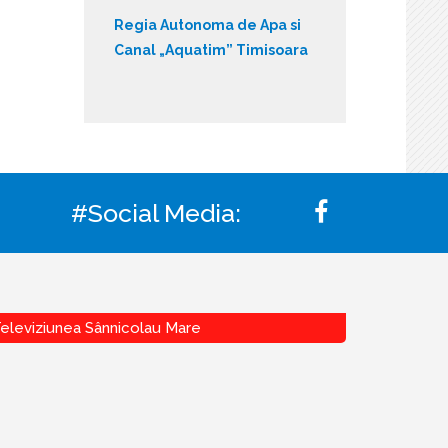
Regia Autonoma de Apa si
Canal „Aquatim” Timisoara
#Social Media:
eleviziunea Sânnicolau Mare