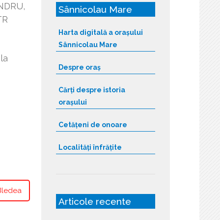
ANDRU,
Sânnicolau Mare
TR
Harta digitală a orașului
Sânnicolau Mare
la
Despre oraș
Cărți despre istoria
orașului
Cetățeni de onoare
Localități înfrățite
 Bledea
Articole recente