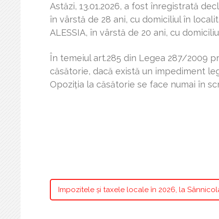
Astăzi, 13.01.2026, a fost înregistrată
în vârstă de 28 ani, cu domiciliul în loca
ALESSIA,
î
n vârstă de 20 ani, cu domiciliu
În temeiul art.285 din Legea 287/2009 pri
căsătorie, dacă există un impediment lega
Opoziţia la căsătorie se face numai în sc
Ofiţer de st
Ciocani
Impozitele și taxele locale în 2026, la Sânnico