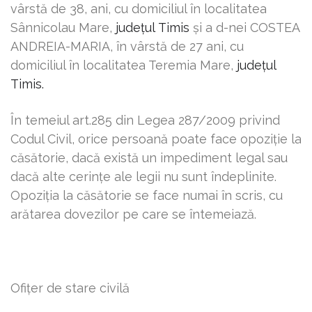
vârstă de
38,
ani, cu domiciliul în localitatea
Sânnicolau Mare,
județul
Timis
şi a d-nei COSTEA
ANDREIA-MARIA,
î
n vârstă de 27 ani, cu
domiciliul în localitatea Teremia Mare,
județul
Timis.
În temeiul art.285 din Legea 287/2009 privind
Codul Civil, orice persoană poate face opoziţie la
căsătorie, dacă există un impediment legal sau
dacă alte cerinţe ale legii nu sunt îndeplinite.
Opoziţia la căsătorie se face numai în scris, cu
arătarea dovezilor pe care se întemeiază.
Ofiţer de stare civilă