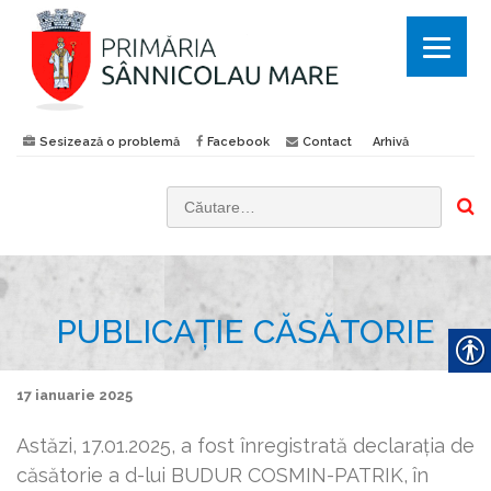
Sesizează o problemă
Facebook
Contact
Arhivă
C
a
u
t
PUBLICAȚIE CĂSĂTORIE
ă
d
u
17 ianuarie 2025
p
ă
Astăzi, 17.01.2025, a fost înregistrată declaraţia de
:
căsătorie a d-lui BUDUR COSMIN-PATRIK,
în