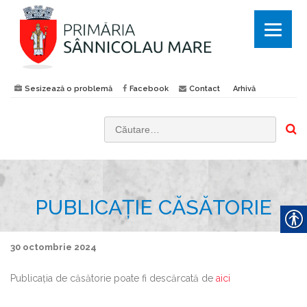
Sesizează o problemă
Facebook
Contact
Arhivă
C
a
u
t
PUBLICAȚIE CĂSĂTORIE
ă
d
u
30 octombrie 2024
p
ă
Publicația de căsătorie poate fi descărcată de
aici
: