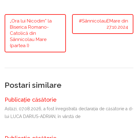
„Ora lui Nicodim” la
#SânnicolauEMare din
Biserica Romano-
27.10.2024
Catolică din
Sânnicolau Mare
(partea I)
Postari similare
Publicație căsătorie
Astăzi, 07.08.2026, a fost înregistrată declaraţia de căsătorie a d-
lui LUCA DARIUS-ADRIAN, în vârstă de