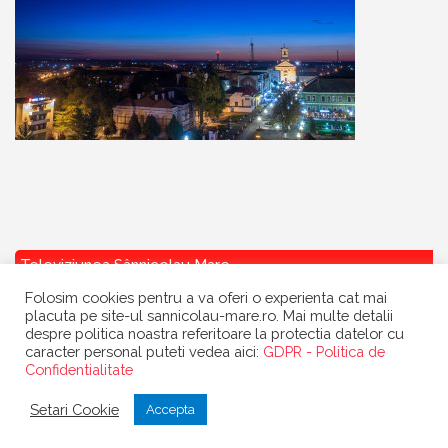
Televiziunea Sânnicolau Mare
Folosim cookies pentru a va oferi o experienta cat mai
placuta pe site-ul sannicolau-mare.ro. Mai multe detalii
despre politica noastra referitoare la protectia datelor cu
caracter personal puteti vedea aici:
GDPR - Politica de
Confidentialitate
Copyright
Primaria Sannicolau Mare
| portal realizat de
Dow Media
|
Setari Cookie
Accepta
gazduit de
BanatHost.ro