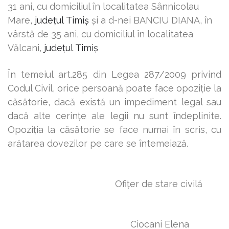
31
ani, cu domiciliul în localitatea Sânnicolau
Mare,
județul
T
imiș
şi a d-nei BANCIU DIANA,
î
n
vârstă de 35 ani, cu domiciliul în localitatea
Vălcani,
județul
T
imiș
În temeiul art.285 din Legea 287/2009 privind
Codul Civil, orice persoană poate face opoziţie la
căsătorie, dacă există un impediment legal sau
dacă alte cerinţe ale legii nu sunt îndeplinite.
Opoziţia la căsătorie se face numai în scris, cu
arătarea dovezilor pe care se întemeiază.
Ofiţer de stare civilă
Ciocani Elena