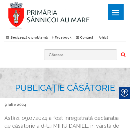
Sesizează o problemă
Facebook
Contact
Arhivă
C
a
u
t
PUBLICAȚIE CĂSĂTORIE
ă
d
u
9 iulie 2024
p
ă
Astăzi, 09.07.2024 a fost înregistrată declaraţia
:
de căsătorie a d-lui MIHU DANIEL,
în vârstă de