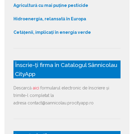
Agricultură cu mai puține pesticide
Hidroenergia, relansată în Europa
Cetățenii, implicați în energia verde
Înscrie-ți firma în Catalogul Sânnicolau
CityApp
Descarcă
aici
formularul electronic de înscriere și
trimite-l completat la
adresa contact@sannicolau.procityapp.ro