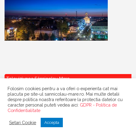
Televiziunea Sânnicolau Mare
Folosim cookies pentru a va oferi o experienta cat mai
placuta pe site-ul sannicolau-mare.ro. Mai multe detalii
despre politica noastra referitoare la protectia datelor cu
caracter personal puteti vedea aici:
GDPR - Politica de
Confidentialitate
Copyright
Primaria Sannicolau Mare
| portal realizat de
Dow Media
|
Setari Cookie
Accepta
gazduit de
BanatHost.ro