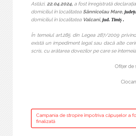
Astăzi,
22.04.2024,
a fost înregistrată declaraţi
domiciliul în
localitatea
Sânnicolau Mare,
județu
domiciliul în
localitatea
Valcani,
jud. Timiș
.
În temeiul art.285 din Legea 287/2009 privind
există un impediment legal sau dacă alte cerinţ
scris, cu arătarea dovezilor pe care se întemei
Ofiţer de stare ci
Ciocani Ele
Campania de stropire împotriva căpușelor a fo
finalizată