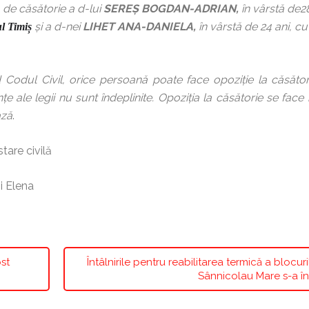
a de căsătorie a d-lui
SEREȘ BOGDAN-ADRIAN,
în
vârstă de28
şi a d-n
ei
LIHET ANA-DANIELA,
în vârstă de 24 ani, cu
l Timiș
 Codul Civil, orice persoană poate face opoziţie la căsător
e ale legii nu sunt îndeplinite. Opoziţia la căsătorie se face
ază
.
vilă
na
st
Întâlnirile pentru reabilitarea termică a blocuri
Sânnicolau Mare s-a î