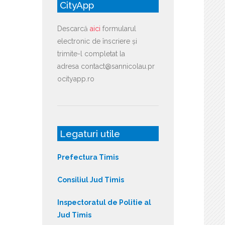
CityApp
Descarcă
aici
formularul
electronic de înscriere și
trimite-l completat la
adresa contact@sannicolau.pr
ocityapp.ro
Legaturi utile
Prefectura Timis
Consiliul Jud Timis
Inspectoratul de Politie al
Jud Timis