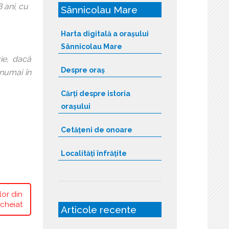
 ani
,
cu
Sânnicolau Mare
Harta digitală a orașului
Sânnicolau Mare
ie, dacă
Despre oraș
 numai în
Cărți despre istoria
orașului
Cetățeni de onoare
Localități înfrățite
lor din
ncheiat
Articole recente