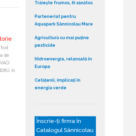
Trăiește frumos, fii sănătos
Parteneriat pentru
Aquapark Sânnicolau Mare
Agricultură cu mai puține
torie
pesticide
 fost
ia de
Hidroenergia, relansată în
OVACI
Europa
DRU, în
Cetățenii, implicați în
energia verde
Înscrie-ți firma în
Catalogul Sânnicolau