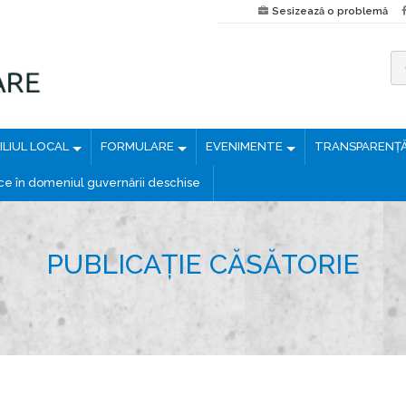
Sesizează o problemă
C
a
u
LIUL LOCAL
FORMULARE
EVENIMENTE
TRANSPARENȚ
t
ă
ice în domeniul guvernării deschise
d
u
p
PUBLICAȚIE CĂSĂTORIE
ă
: