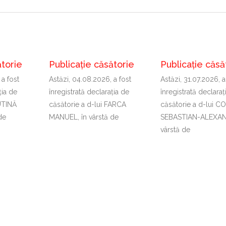
ătorie
Publicație căsătorie
Publicație căsă
 a fost
Astăzi, 04.08.2026, a fost
Astăzi, 31.07.2026, a
ţia de
înregistrată declaraţia de
înregistrată declaraţ
PUTINĂ
căsătorie a d-lui FARCA
căsătorie a d-lui C
de
MANUEL, în vârstă de
SEBASTIAN-ALEXAN
vârstă de