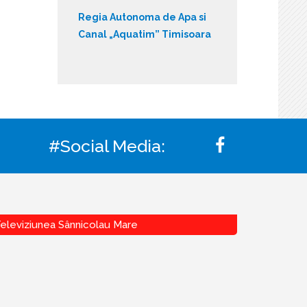
Regia Autonoma de Apa si
Canal „Aquatim” Timisoara
#Social Media:
eleviziunea Sânnicolau Mare