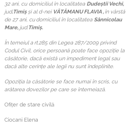
32 ani, cu domiciliul în localitatea
Dudeștii Vechi,
jud
.Timiș
şi al d-nei
VĂTĂMANU FLAVIA
,
în vârstă
de 27 ani, cu
domiciliul în localitatea
Sânnicolau
Mare,
jud.
Timiș.
În temeiul a
rt.285 din Legea 287/2009 privind
Codul Civil, orice persoană poate face opoziţie la
căsătorie, dacă există un impediment legal sau
dacă alte cerinţe ale legii nu sunt îndeplinite.
Opoziţia la căsătorie se face numai în scris, cu
arătarea dovezilor pe care se întemeiază
.
Ofiţer de stare civilă
Ciocani Elena