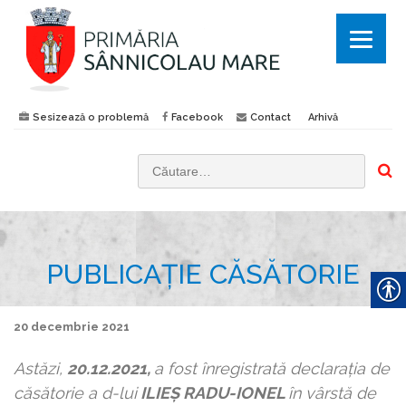
Sesizează o problemă
Facebook
Contact
Arhivă
C
a
u
t
PUBLICAȚIE CĂSĂTORIE
ă
d
u
20 decembrie 2021
p
ă
Astăzi,
20.12.
2021,
a fost înregistrată declaraţia de
:
căsătorie a d-lui
ILIEȘ RADU-IONEL
în vârstă de