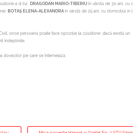
sătorie a d-lui
DRAGODAN MARIO-TIBERIU
în vârstă de 30 ani, cu 
-nei
BOTAȘ ELENA-ALEXANDRA
în vârstă de 25 ani, cu domiciliul in 
ivil, orice persoană poate face opoziţie la căsătorie ,dacă există un
t îndeplinite.
rea dovezilor pe care se întemeiază.
colau
Mica poveste Hansel și Gretel Ep. 2 STV Sân