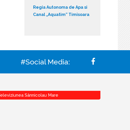
Regia Autonoma de Apa si
Canal „Aquatim” Timisoara
#Social Media:
eleviziunea Sânnicolau Mare