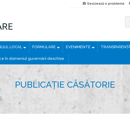
Sesizează o problemă
C
a
u
LIUL LOCAL
FORMULARE
EVENIMENTE
TRANSPARENȚ
t
ă
ice în domeniul guvernării deschise
d
u
p
PUBLICAȚIE CĂSĂTORIE
ă
: