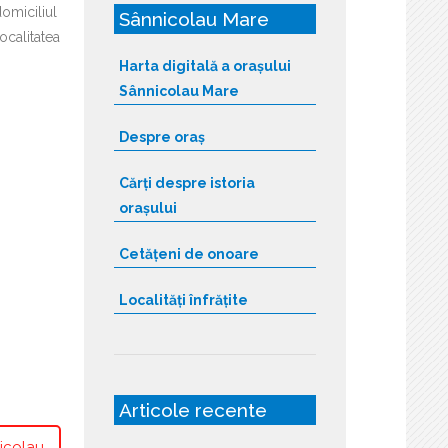
domiciliul
Sânnicolau Mare
localitatea
Harta digitală a orașului
Sânnicolau Mare
Despre oraș
Cărți despre istoria
orașului
Cetățeni de onoare
Localități înfrățite
Articole recente
nicolau