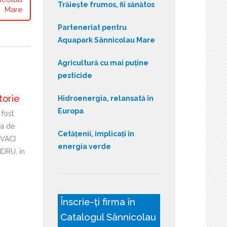
Trăiește frumos, fii sănătos
Mare
Parteneriat pentru
Aquapark Sânnicolau Mare
Agricultură cu mai puține
pesticide
torie
Hidroenergia, relansată în
Europa
 fost
ia de
Cetățenii, implicați în
OVACI
energia verde
DRU, în
Înscrie-ți firma în
Catalogul Sânnicolau