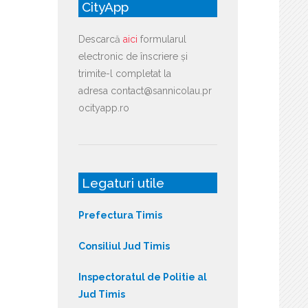
CityApp
Descarcă
aici
formularul
electronic de înscriere și
trimite-l completat la
adresa contact@sannicolau.pr
ocityapp.ro
Legaturi utile
Prefectura Timis
Consiliul Jud Timis
Inspectoratul de Politie al
Jud Timis