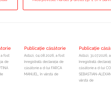
ătorie
Publicație căsătorie
Publicație căsă
 a fost
Astăzi, 04.08.2026, a fost
Astăzi, 31.07.2026, a
ţia de
înregistrată declaraţia de
înregistrată declaraţ
PUTINĂ
căsătorie a d-lui FARCA
căsătorie a d-lui C
de
MANUEL, în vârstă de
SEBASTIAN-ALEXAN
vârstă de