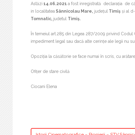
Astăzi
14.06.2021
a fost inregistrată declaraţia de că
in localitatea
Sânnicolau Mare,
judeţul
Timiș
şi al d
Tomnatic,
judetul
Timiș
.
În temeiul art.285 din Legea 287/2009 privind Codul C
impediment legal sau dacă alte cerinţe ale legii nu sun
Opoziţia la căsătorie se face numai în scris, cu arăta
Ofiţer de stare civilă
Ciocani Elena
Istorii Cinematografice – Pionierii – STV Sânni