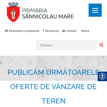
Sesizează o problemă
Facebook
Contact
Arhivă
C
a
u
t
PUBLICĂM URMĂTOARELE
ă
d
u
OFERTE DE VÂNZARE DE
p
ă
TEREN
: