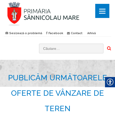
Sesizează o problemă
Facebook
Contact
Arhivă
C
a
u
t
PUBLICĂM URMĂTOARELE
ă
d
u
OFERTE DE VÂNZARE DE
p
ă
TEREN
: