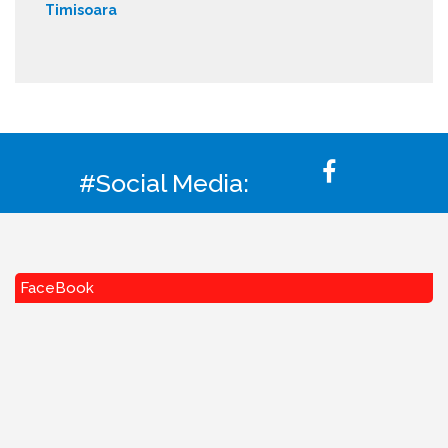
Timisoara
#Social Media:
FaceBook