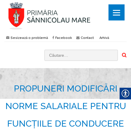
Sesizează o problemă
Facebook
Contact
Arhivă
C
a
u
t
PROPUNERI MODIFICĂRI
ă
d
u
NORME SALARIALE PENTRU
p
ă
FUNCȚIILE DE CONDUCERE
: