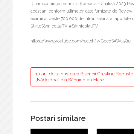
Dinamica pieței muncii în România – analiză 2023 Peste
acest an, conform ultimelor date furnizate de Review 
examinat peste 700.000 de intrări salariale raportate de 
ȘtirileSânnicolauTV #SânnicolauTV
https://www.youtube.com/watch?v=GecgSAWu5Q0
10 ani de la nașterea Bisericii Creștine Baptiste
„Nădejdea” din Sânnicolau Mare
Postari similare