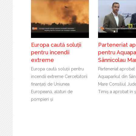
Europa caută soluții
Parteneriat a
pentru incendii
pentru Aquapar
extreme
Sânnicolau Ma
Europa caută soluții pentru
Parteneriat aprobat
incendii extreme Cercetătorii
Aquaparkul din Sân
finanțați de Uniunea
Mare Consiliul Jud
Europeană, alături de
Timiș a aprobat în 
pompieri și