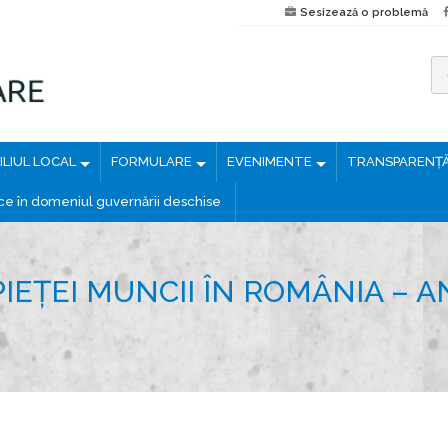
Sesizează o problemă
C
a
u
LIUL LOCAL
FORMULARE
EVENIMENTE
TRANSPARENȚ
t
ă
ice în domeniul guvernării deschise
d
u
p
IEȚEI MUNCII ÎN ROMÂNIA – A
ă
: