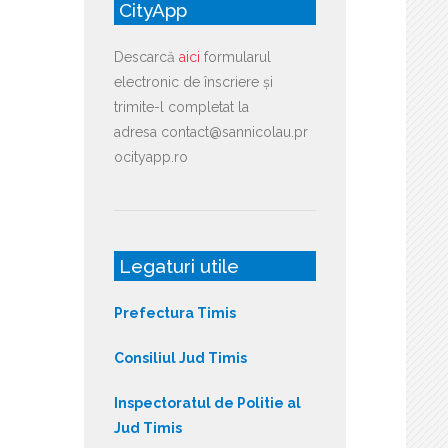
CityApp
Descarcă
aici
formularul
electronic de înscriere și
trimite-l completat la
adresa contact@sannicolau.pr
ocityapp.ro
Legaturi utile
Prefectura Timis
Consiliul Jud Timis
Inspectoratul de Politie al
Jud Timis