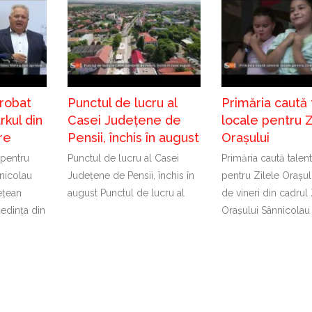
probat
Punctul de lucru al
Primăria caută 
kul din
Casei Județene de
locale pentru Z
re
Pensii, închis în august
Orașului
 pentru
Punctul de lucru al Casei
Primăria caută talen
nicolau
Județene de Pensii, închis în
pentru Zilele Orașul
ețean
august Punctul de lucru al
de vineri din cadrul 
ședința din
Orașului Sânnicolau