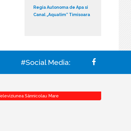
Regia Autonoma de Apa si
Canal „Aquatim” Timisoara
#Social Media:
eleviziunea Sânnicolau Mare