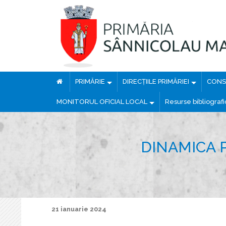
PRIMĂRIE
DIRECȚIILE PRIMĂRIEI
CONSI
MONITORUL OFICIAL LOCAL
Resurse bibliograf
DINAMICA P
21 ianuarie 2024