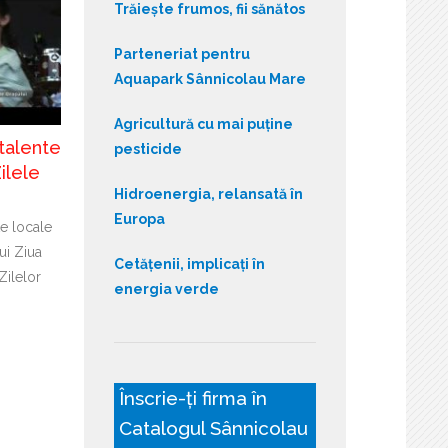
Trăiește frumos, fii sănătos
Parteneriat pentru
Aquapark Sânnicolau Mare
Agricultură cu mai puține
talente
pesticide
ilele
Hidroenergia, relansată în
Europa
te locale
ui Ziua
Cetățenii, implicați în
Zilelor
energia verde
Înscrie-ți firma în
Catalogul Sânnicolau