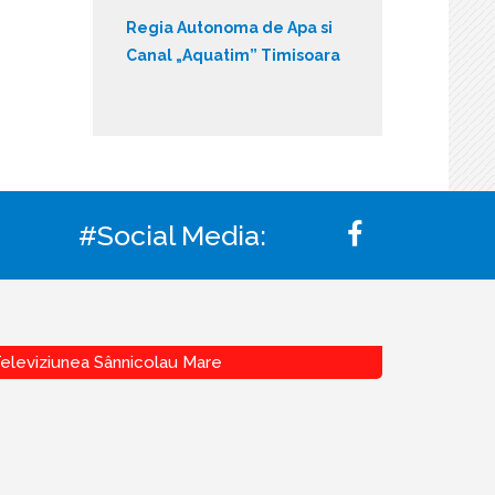
Regia Autonoma de Apa si
Canal „Aquatim” Timisoara
#Social Media:
eleviziunea Sânnicolau Mare