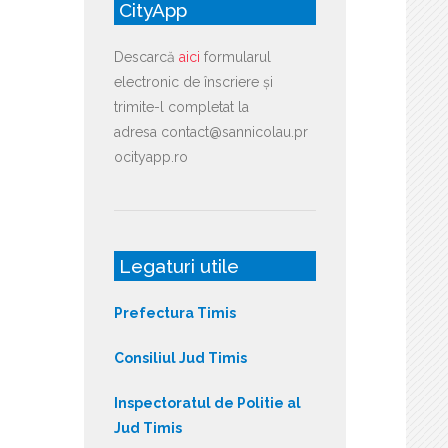
CityApp
Descarcă
aici
formularul
electronic de înscriere și
trimite-l completat la
adresa contact@sannicolau.pr
ocityapp.ro
Legaturi utile
Prefectura Timis
Consiliul Jud Timis
Inspectoratul de Politie al
Jud Timis