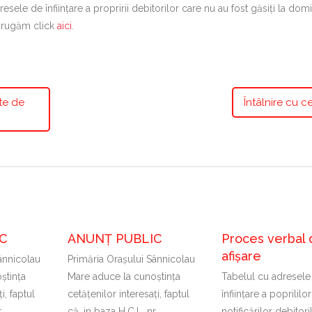
ele de înființare a propririi debitorilor care nu au fost găsiți la domic
ă rugăm click
aici
.
te de
Întâlnire cu ce
C
ANUNȚ PUBLIC
Proces verbal 
afișare
ânnicolau
Primăria Oraşului Sânnicolau
ştinţa
Mare aduce la cunoştinţa
Tabelul cu adresele
i, faptul
cetăţenilor interesaţi, faptul
înființare a poprililor
r
că, in baza H.C.L. nr
notificărilor debitori