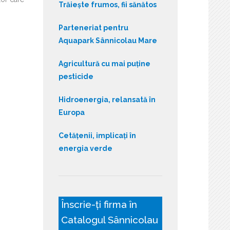
Trăiește frumos, fii sănătos
Parteneriat pentru
Aquapark Sânnicolau Mare
Agricultură cu mai puține
pesticide
Hidroenergia, relansată în
Europa
Cetățenii, implicați în
energia verde
Înscrie-ți firma în
Catalogul Sânnicolau