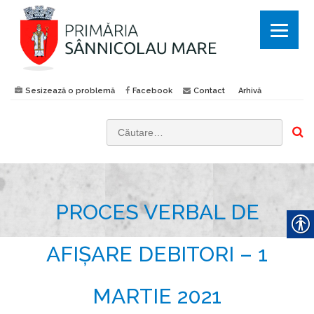
Sesizează o problemă
Facebook
Contact
Arhivă
C
a
u
t
PROCES VERBAL DE
ă
d
u
AFIȘARE DEBITORI – 1
p
ă
MARTIE 2021
: