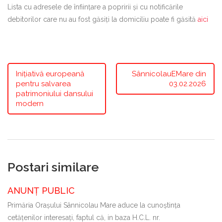
Lista cu adresele de înființare a popririi și cu notificările
debitorilor care nu au fost găsiți la domiciliu poate fi găsită
aici
Inițiativă europeană
SânnicolauEMare din
pentru salvarea
03.02.2026
patrimoniului dansului
modern
Postari similare
ANUNȚ PUBLIC
Primăria Oraşului Sânnicolau Mare aduce la cunoştinţa
cetăţenilor interesaţi, faptul că, in baza H.C.L. nr.