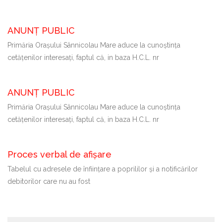
ANUNȚ PUBLIC
Primăria Oraşului Sânnicolau Mare aduce la cunoştinţa
cetăţenilor interesaţi, faptul că, in baza H.C.L. nr
ANUNȚ PUBLIC
Primăria Oraşului Sânnicolau Mare aduce la cunoştinţa
cetăţenilor interesaţi, faptul că, in baza H.C.L. nr
Proces verbal de afișare
Tabelul cu adresele de înființare a poprililor și a notificărilor
debitorilor care nu au fost