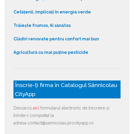
Cetățenii, implicați în energia verde
Trăiește frumos, fii sănătos
Clădiri renovate pentru confort mai bun
Agricultură cu mai puține pesticide
Înscrie-ți firma în Catalogul Sânnicolau
CityApp
Descarcă
aici
formularul electronic de înscriere și
trimite-l completat la
adresa contact@sannicolau.procityapp.ro