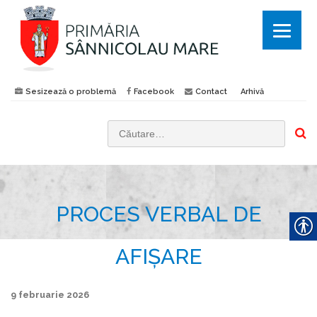
Sesizează o problemă
Facebook
Contact
Arhivă
C
a
u
t
PROCES VERBAL DE
ă
d
u
AFIȘARE
p
ă
9 februarie 2026
: