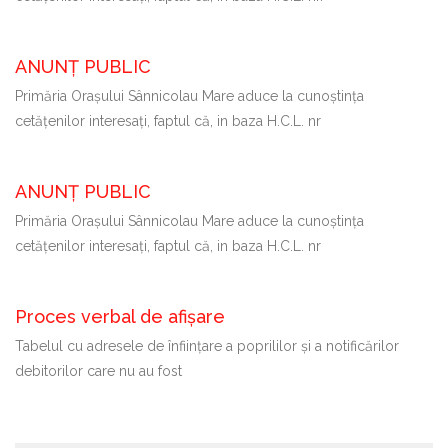
ANUNȚ PUBLIC
Primăria Oraşului Sânnicolau Mare aduce la cunoştinţa
cetăţenilor interesaţi, faptul că, in baza H.C.L. nr
ANUNȚ PUBLIC
Primăria Oraşului Sânnicolau Mare aduce la cunoştinţa
cetăţenilor interesaţi, faptul că, in baza H.C.L. nr
Proces verbal de afișare
Tabelul cu adresele de înființare a poprililor și a notificărilor
debitorilor care nu au fost