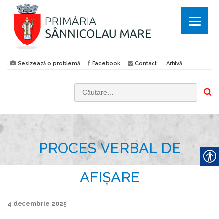
Sesizează o problemă
Facebook
Contact
Arhivă
C
a
u
t
PROCES VERBAL DE
ă
d
u
AFIȘARE
p
ă
4 decembrie 2025
: