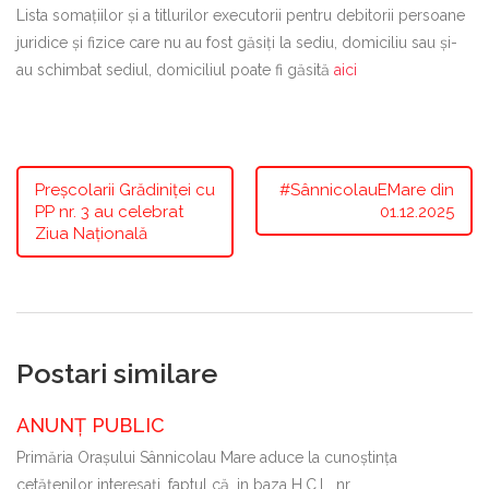
Lista somațiilor și a titlurilor executorii pentru debitorii persoane
juridice și fizice care nu au fost găsiți la sediu, domiciliu sau și-
au schimbat sediul, domiciliul poate fi găsită
aici
Preșcolarii Grădiniței cu
#SânnicolauEMare din
PP nr. 3 au celebrat
01.12.2025
Ziua Națională
Postari similare
ANUNȚ PUBLIC
Primăria Oraşului Sânnicolau Mare aduce la cunoştinţa
cetăţenilor interesaţi, faptul că, in baza H.C.L. nr.