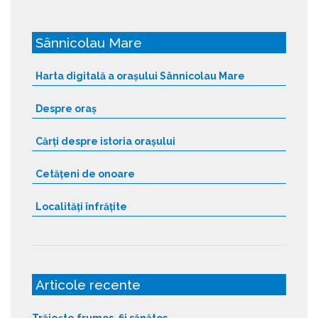
Sânnicolau Mare
Harta digitală a orașului Sânnicolau Mare
Despre oraș
Cărți despre istoria orașului
Cetățeni de onoare
Localități înfrățite
Articole recente
Trăiește frumos, fii sănătos