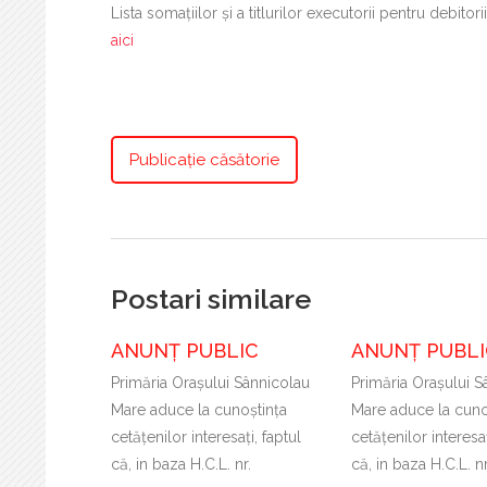
Lista somațiilor și a titlurilor executorii pentru debito
aici
Publicație căsătorie
Postari similare
ANUNȚ PUBLIC
ANUNȚ PUBLI
Primăria Oraşului Sânnicolau
Primăria Oraşului S
Mare aduce la cunoştinţa
Mare aduce la cuno
cetăţenilor interesaţi, faptul
cetăţenilor interesaţ
că, in baza H.C.L. nr.
că, in baza H.C.L. n