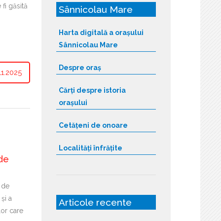
 fi găsită
Sânnicolau Mare
Harta digitală a orașului
Sânnicolau Mare
Despre oraș
1.2025
Cărți despre istoria
orașului
Cetățeni de onoare
Localități înfrățite
de
 de
 și a
Articole recente
lor care