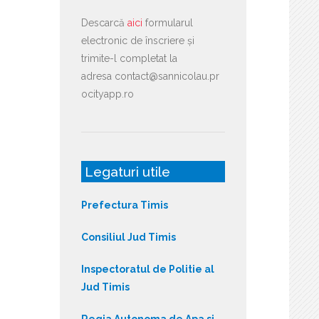
Descarcă
aici
formularul
electronic de înscriere și
trimite-l completat la
adresa contact@sannicolau.pr
ocityapp.ro
Legaturi utile
Prefectura Timis
Consiliul Jud Timis
Inspectoratul de Politie al
Jud Timis
Regia Autonoma de Apa si