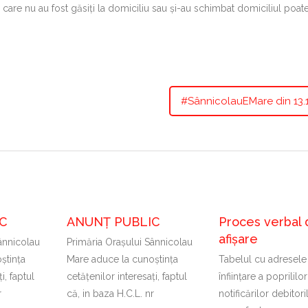
rii care nu au fost găsiți la domiciliu sau și-au schimbat domiciliul poate
#SânnicolauEMare din 13.1
C
ANUNȚ PUBLIC
Proces verbal 
afișare
ânnicolau
Primăria Oraşului Sânnicolau
ştinţa
Mare aduce la cunoştinţa
Tabelul cu adresele
i, faptul
cetăţenilor interesaţi, faptul
înființare a poprililor
r
că, in baza H.C.L. nr
notificărilor debitori