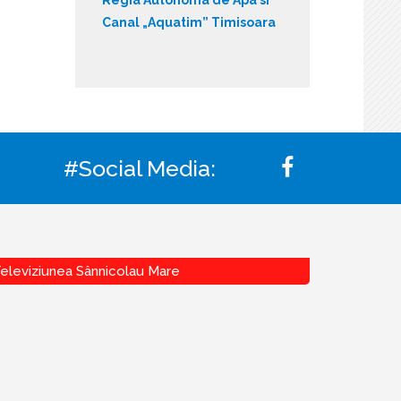
Canal „Aquatim” Timisoara
#Social Media:
eleviziunea Sânnicolau Mare