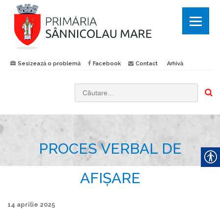
Sesizează o problemă
Facebook
Contact
Arhivă
C
a
u
t
PROCES VERBAL DE
ă
d
u
AFIȘARE
p
ă
14 aprilie 2025
: