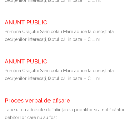
cetăţenilor interesaţi, faptul că, in baza H.C.L. nr.
ANUNȚ PUBLIC
Primăria Oraşului Sânnicolau Mare aduce la cunoştinţa
cetăţenilor interesaţi, faptul că, in baza H.C.L. nr
ANUNȚ PUBLIC
Primăria Oraşului Sânnicolau Mare aduce la cunoştinţa
cetăţenilor interesaţi, faptul că, in baza H.C.L. nr
Proces verbal de afișare
Tabelul cu adresele de înființare a poprililor și a notificărilor
debitorilor care nu au fost