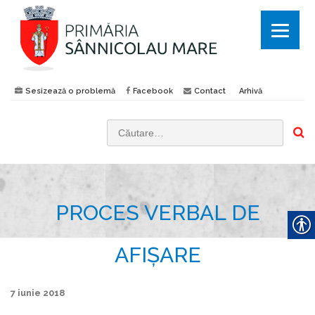
Sesizează o problemă
Facebook
Contact
Arhivă
C
a
u
t
PROCES VERBAL DE
ă
d
u
AFIȘARE
p
ă
7 iunie 2018
: