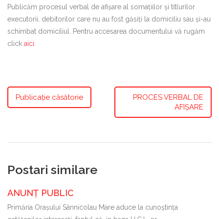
Publicăm procesul verbal de afișare al somațiilor și titlurilor
executorii, debitorilor care nu au fost găsiți la domiciliu sau și-au
schimbat domiciliul. Pentru accesarea documentului vă rugăm
click
aici
.
Publicaţie căsătorie
PROCES VERBAL DE
AFIȘARE
Postari similare
ANUNȚ PUBLIC
Primăria Oraşului Sânnicolau Mare aduce la cunoştinţa