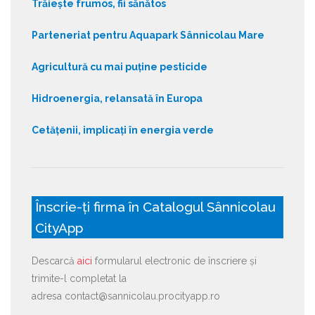
Trăiește frumos, fii sănătos
Parteneriat pentru Aquapark Sânnicolau Mare
Agricultură cu mai puține pesticide
Hidroenergia, relansată în Europa
Cetățenii, implicați în energia verde
Înscrie-ți firma în Catalogul Sânnicolau
CityApp
Descarcă
aici
formularul electronic de înscriere și
trimite-l completat la
adresa contact@sannicolau.procityapp.ro