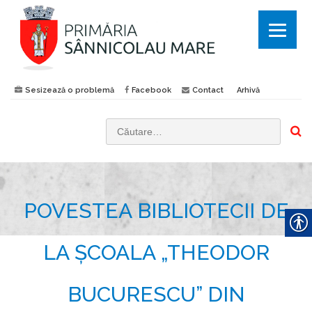
Sesizează o problemă
Facebook
Contact
Arhivă
C
a
u
t
POVESTEA BIBLIOTECII DE
ă
d
u
LA ȘCOALA „THEODOR
p
ă
BUCURESCU” DIN
: