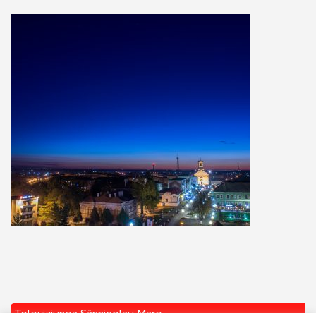
Televiziunea Sânnicolau Mare