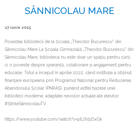
SÂNNICOLAU MARE
27 iunie 2025
Povestea bibliotecii de la Școala „Theodor Bucurescu” din
Sânnicolau Mare La Școala Gimnazială „Theodor Bucurescu” din
Sânnicolau Mare, biblioteca nu este doar un spațiu pentru cărți,
ci o poveste despre speranță, colaborare și angajament pentru
educație. Totul a început în aprilie 2022, când instituția a obținut
finanțare europeană prin Programul Național pentru Reducerea
Abandonului Școlar (PNRAS), punând astfel bazele unei
biblioteci moderne, adaptate nevoilor actuale ale elevilor.
#ȘtirileSânnicolauTV
https://www.youtube.com/watch?v=pILlIVpDxGk